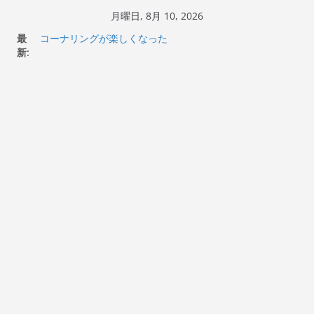
コ
月曜日, 8月 10, 2026
ン
最
Italjet Dragster 200のフロントISSサスの動きが判ったら
テ
新:
コーナリングが楽しくなった
Italjet Dragster 200が納車完了！各部をチェックして、ス
ン
マホホルダー付けて、ガラスコーティング行って来た
ツ
Jeff Beck 逝去
へ
Ken Block 逝去
岩手県奥州市へのふるさと納税で KGR HARMONY 南部鉄
ス
器エフェクターが返礼品でもらえる！
キ
ッ
プ