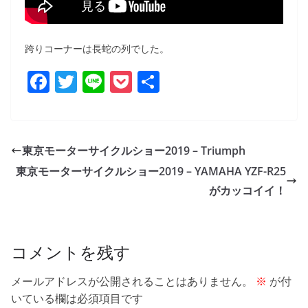
跨りコーナーは長蛇の列でした。
F
T
Li
P
共
a
w
n
o
有
c
itt
e
ck
e
er
et
東京モーターサイクルショー2019 – Triumph
b
東京モーターサイクルショー2019 – YAMAHA YZF-R25
o
がカッコイイ！
o
k
コメントを残す
メールアドレスが公開されることはありません。
※
が付
いている欄は必須項目です