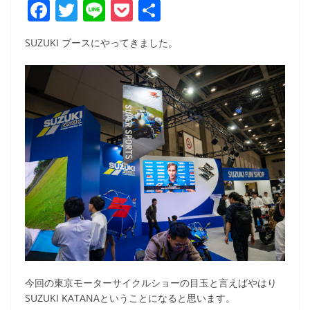
F
T
Li
P
共
a
w
n
o
有
SUZUKI ブースにやってきました。
c
itt
e
ck
e
er
et
b
o
o
k
今回の東京モーターサイクルショーの目玉と言えばやはり
SUZUKI KATANAということになると思います。