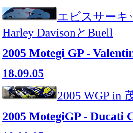
エビスサーキ
Harley DavisonとBuell
2005 Motegi GP - Valenti
18.09.05
2005 WGP in
2005 MotegiGP - Ducati 