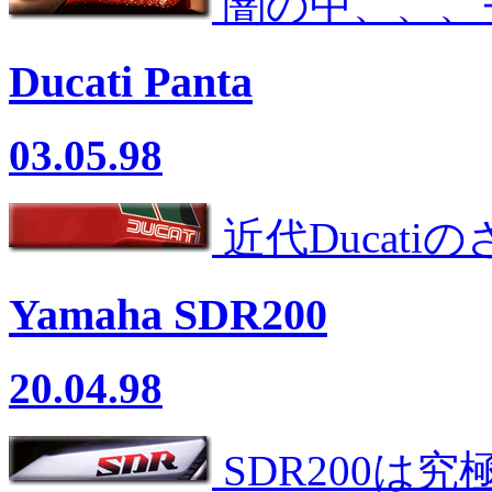
闇の中、、、
Ducati Panta
03.05.98
近代Ducati
Yamaha SDR200
20.04.98
SDR200は