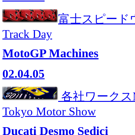
富士スピードウ
Track Day
MotoGP Machines
02.04.05
各社ワークスM
Tokyo Motor Show
Ducati Desmo Sedici