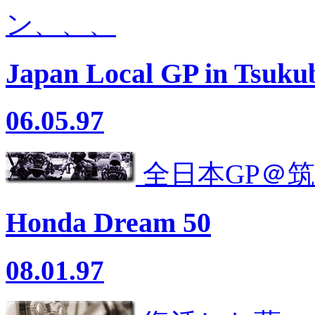
ン、、、
Japan Local GP in Tsuku
06.05.97
全日本GP＠
Honda Dream 50
08.01.97