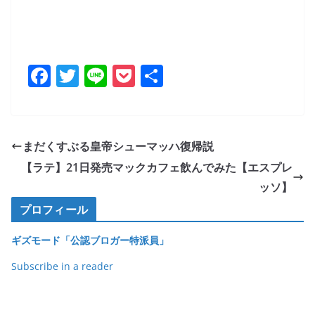
F
T
Li
P
共
a
w
n
o
有
c
itt
e
ck
e
er
et
まだくすぶる皇帝シューマッハ復帰説
b
【ラテ】21日発売マックカフェ飲んでみた【エスプレ
o
ッソ】
o
プロフィール
k
ギズモード「公認ブロガー特派員」
Subscribe in a reader