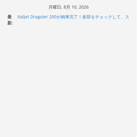
コ
月曜日, 8月 10, 2026
ン
Italjet Dragster 200のフロントISSサスの動きが判ったら
最
コーナリングが楽しくなった
テ
新:
Italjet Dragster 200が納車完了！各部をチェックして、ス
ン
マホホルダー付けて、ガラスコーティング行って来た
Jeff Beck 逝去
ツ
Ken Block 逝去
へ
岩手県奥州市へのふるさと納税で KGR HARMONY 南部鉄
ス
器エフェクターが返礼品でもらえる！
キ
ッ
プ