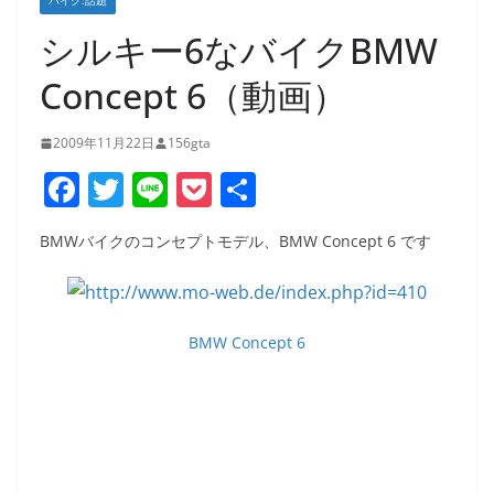
バイク:話題
シルキー6なバイクBMW
Concept 6（動画）
2009年11月22日
156gta
F
T
Li
P
共
a
w
n
o
有
BMWバイクのコンセプトモデル、BMW Concept 6 です
c
itt
e
ck
e
er
et
b
BMW Concept 6
o
o
k