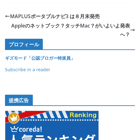
c
itt
e
ck
e
er
et
MAPLUSポータブルナビ3 は８月末発売
b
Appleのネットブック？タッチMac？がいよいよ発表
o
へ？
o
プロフィール
k
ギズモード「公認ブロガー特派員」
Subscribe in a reader
提携広告