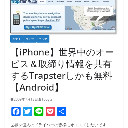
APPLE
ウェブ
クルマ
【iPhone】世界中のオー
ビス＆取締り情報を共有
するTrapsterしかも無料
【Android】
2009年7月13日
156gta
F
T
Li
P
共
a
w
n
o
有
世界ン億人のドライバーの皆様にオススメしたいです