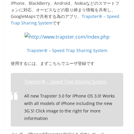
c
itt
e
ck
iPhone、BlackBerry、Android、Nokiaなどのスマートフ
e
er
et
ォンに対応、オービスなどの取り締まり情報を共有し、
GoogleMapsで共有する為のアプリ、
Trapster® – Speed
b
Trap Sharing System
です
o
o
k
Trapster® – Speed Trap Sharing System
使用するには、まずこちらでユーザ登録です
Trapster® – Speed Trap Sharing System
All new Trapster 3.0 for iPhone OS 3.0! Works
with all models of iPhone including the new
3G S! Click image to the right for more
information