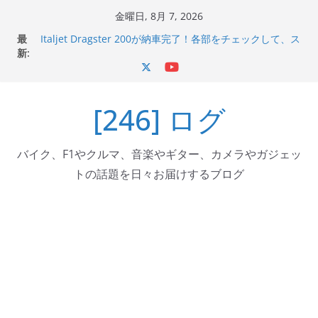
コ
金曜日, 8月 7, 2026
Italjet Dragster 200のフロントISSサスの動きが判ったら
ン
最
コーナリングが楽しくなった
テ
新:
Italjet Dragster 200が納車完了！各部をチェックして、ス
マホホルダー付けて、ガラスコーティング行って来た
ン
Jeff Beck 逝去
ツ
Ken Block 逝去
[246] ログ
へ
岩手県奥州市へのふるさと納税で KGR HARMONY 南部鉄
器エフェクターが返礼品でもらえる！
ス
キ
バイク、F1やクルマ、音楽やギター、カメラやガジェッ
ッ
トの話題を日々お届けするブログ
プ