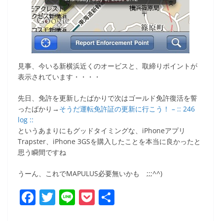
見事、今いる新横浜近くのオービスと、取締りポイントが
表示されています・・・・
先日、免許を更新したばかりで次はゴールド免許復活を誓
ったばかり→
そうだ運転免許証の更新に行こう！ – :: 246
log ::
というあまりにもグッドタイミングな、iPhoneアプリ
Trapster、iPhone 3GSを購入したことを本当に良かったと
思う瞬間ですね
うーん、これでMAPULUS必要無いかも ;;;^^)
F
T
Li
P
共
a
w
n
o
有