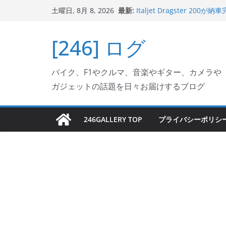
Italjet Dragster 2
コ
最新:
土曜日, 8月 8, 2026
リングが楽しくなった
ン
Italjet Dragster 
テ
ホルダー付けて、ガラスコ
[246] ログ
Jeff Beck 逝去
ン
Ken Block 逝去
ツ
岩手県奥州市へのふるさと納税で
バイク、F1やクルマ、音楽やギター、カメラや
フェクターが返礼品でもら
へ
ガジェットの話題を日々お届けするブログ
ス
キ
ッ
246GALLERY TOP
プライバシーポリシ
プ