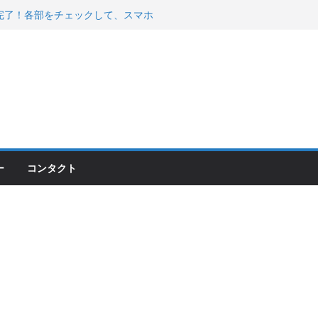
00のフロントISSサスの動きが判ったらコーナ
200が納車完了！各部をチェックして、スマホ
ーティング行って来た
 KGR HARMONY 南部鉄器エ
える！
ー
コンタクト