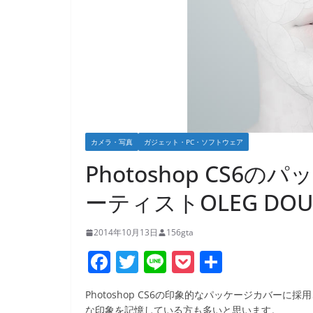
カメラ・写真
ガジェット・PC・ソフトウェア
Photoshop CS
ーティストOLEG DO
2014年10月13日
156gta
F
T
Li
P
共
a
w
n
o
有
Photoshop CS6の印象的なパッケージカバ
c
itt
e
ck
な印象を記憶している方も多いと思います。