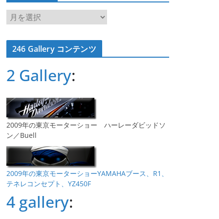
ア
ー
カ
246 Gallery コンテンツ
イ
ブ
2 Gallery
:
2009年の東京モーターショー ハーレーダビッドソ
ン／Buell
2009年の東京モーターショーYAMAHAブース、R1、
テネレコンセプト、YZ450F
4 gallery
: