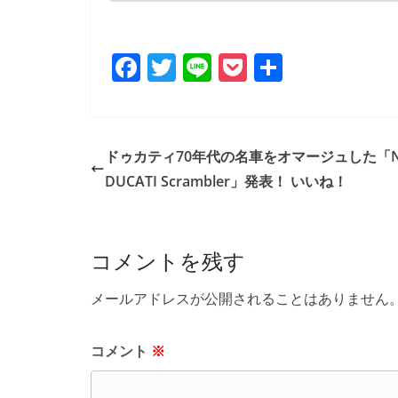
F
T
Li
P
共
a
w
n
o
有
c
itt
e
ck
e
er
et
ドゥカティ70年代の名車をオマージュした「N
b
DUCATI Scrambler」発表！ いいね！
o
o
コメントを残す
k
メールアドレスが公開されることはありません
コメント
※