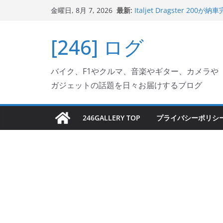
コ
最新:
Italjet Dragster 
金曜日, 8月 7, 2026
ン
ホルダー付けて、ガラスコ
Jeff Beck 逝去
テ
[246] ログ
Ken Block 逝去
ン
岩手県奥州市へのふるさと納税で
フェクターが返礼品でもら
ツ
Italjet Dragster 2
バイク、F1やクルマ、音楽やギター、カメラや
へ
リングが楽しくなった
ガジェットの話題を日々お届けするブログ
ス
キ
ッ
246GALLERY TOP
プライバシーポリシ
プ