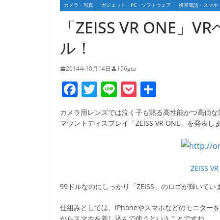
カメラ・写真
ガジェット・PC・ソフトウェア
携帯電話・スマホ
「ZEISS VR ONE
ル！
2014年10月14日
156gta
F
T
Li
P
共
a
w
n
o
有
カメラ用レンズでは泣く子も黙る高性能かつ高価な製
c
itt
e
ck
マウントディスプレイ「ZEISS VR ONE」を発表し
e
er
et
b
o
ZEISS VR
o
99ドルなのにしっかり「ZEISS」のロゴが輝いてい
k
仕組みとしては、iPhoneやスマホなどのモニタ
からスマホを差し込んで使うということですね。