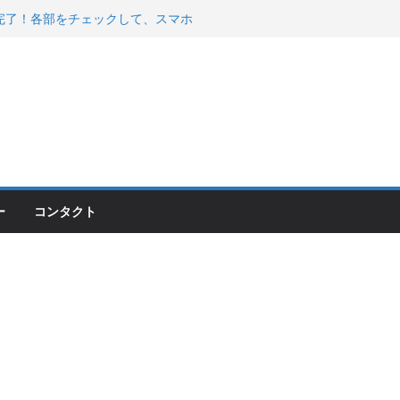
200が納車完了！各部をチェックして、スマホ
ーティング行って来た
 KGR HARMONY 南部鉄器エ
える！
00のフロントISSサスの動きが判ったらコーナ
ー
コンタクト