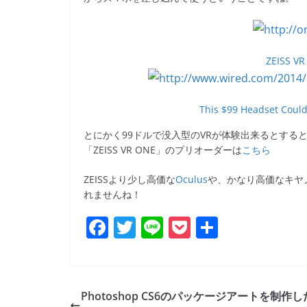
ZEISS VR
This $99 Headset Could
とにかく99ドルで没入型のVRが体験出来るとする
「ZEISS VR ONE」のプリオーダーは
こちら
ZEISSより少し高価な
Oculus
や、かなり高価なキヤ
れませんね！
F
T
Li
P
共
a
w
n
o
有
c
itt
e
ck
e
er
et
Photoshop CS6のパッケージアートを制作