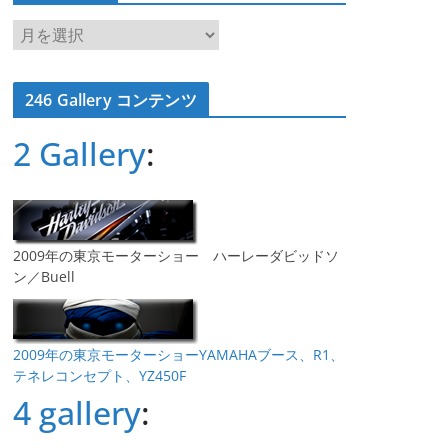
ア
ー
カ
246 Gallery コンテンツ
イ
ブ
2 Gallery
:
2009年の東京モーターショー ハーレーダビッドソ
ン／Buell
2009年の東京モーターショーYAMAHAブース、R1、
テネレコンセプト、YZ450F
4 gallery
: