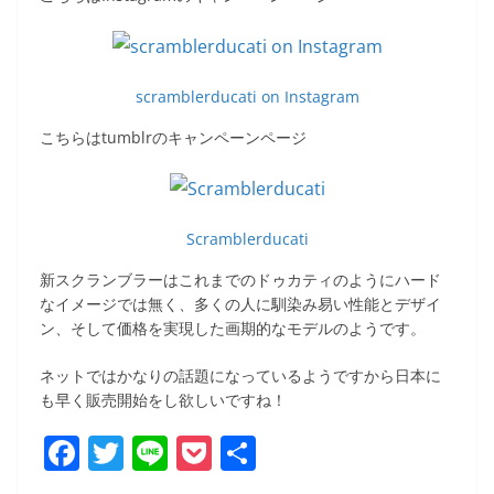
scramblerducati on Instagram
こちらはtumblrのキャンペーンページ
Scramblerducati
新スクランブラーはこれまでのドゥカティのようにハード
なイメージでは無く、多くの人に馴染み易い性能とデザイ
ン、そして価格を実現した画期的なモデルのようです。
ネットではかなりの話題になっているようですから日本に
も早く販売開始をし欲しいですね！
F
T
Li
P
共
a
w
n
o
有