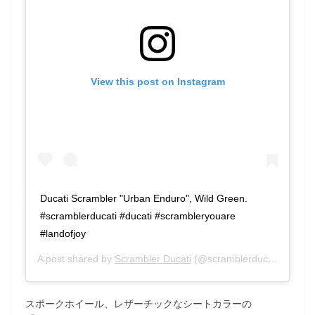
View this post on Instagram
Ducati Scrambler "Urban Enduro", Wild Green.
#scramblerducati #ducati #scrambleryouare
#landofjoy
A post shared by
Scrambler Ducati
(@scramblerducati) on
Sep
スポークホイール、レザーチックなシートカラーの