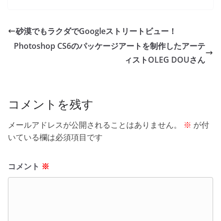
c
itt
e
ck
e
er
et
砂漠でもラクダでGoogleストリートビュー！
b
Photoshop CS6のパッケージアートを制作したアーテ
o
ィストOLEG DOUさん
o
k
コメントを残す
メールアドレスが公開されることはありません。
※
が付
いている欄は必須項目です
コメント
※