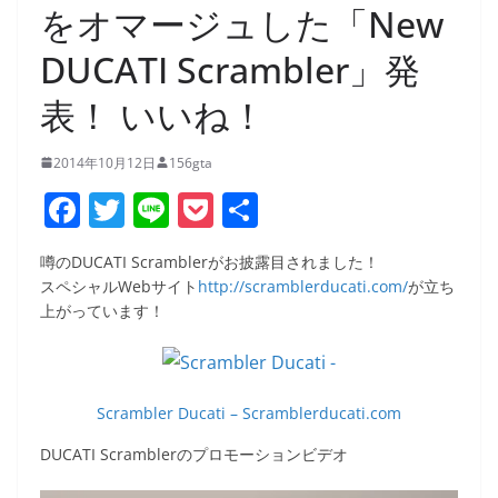
をオマージュした「New
DUCATI Scrambler」発
表！ いいね！
2014年10月12日
156gta
F
T
Li
P
共
a
w
n
o
有
噂のDUCATI Scramblerがお披露目されました！
c
itt
e
ck
スペシャルWebサイト
http://scramblerducati.com/
が立ち
e
er
et
上がっています！
b
o
o
Scrambler Ducati – Scramblerducati.com
k
DUCATI Scramblerのプロモーションビデオ