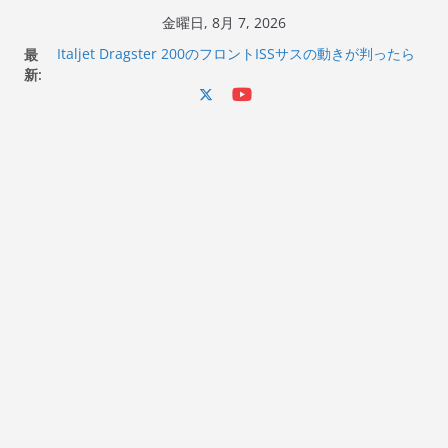
コ
金曜日, 8月 7, 2026
ン
最
Italjet Dragster 200のフロントISSサスの動きが判ったら
テ
新:
コーナリングが楽しくなった
Italjet Dragster 200が納車完了！各部をチェックして、ス
ン
マホホルダー付けて、ガラスコーティング行って来た
ツ
Jeff Beck 逝去
へ
Ken Block 逝去
岩手県奥州市へのふるさと納税で KGR HARMONY 南部鉄
ス
器エフェクターが返礼品でもらえる！
キ
ッ
プ