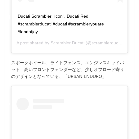
Ducati Scrambler "Icon", Ducati Red.
#scramblerducati #ducati #scrambleryouare
#landofjoy
A post shared by
Scrambler Ducati
(@scramblerducati) on
Sep
スポークホイール、ライトフェンス、エンジンスキッドパ
ット、高いフロントフェンダーなど、少しオフロード寄り
のデザインとなっている、「URBAN ENDURO」