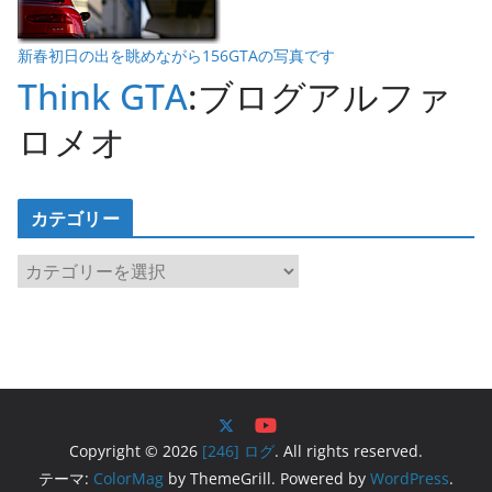
新春初日の出を眺めながら156GTAの写真です
Think GTA
:ブログアルファ
ロメオ
カテゴリー
カ
テ
ゴ
リ
ー
Copyright © 2026
[246] ログ
. All rights reserved.
テーマ:
ColorMag
by ThemeGrill. Powered by
WordPress
.