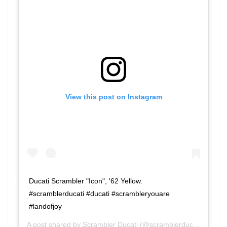
View this post on Instagram
Ducati Scrambler "Icon", '62 Yellow.
#scramblerducati #ducati #scrambleryouare
#landofjoy
A post shared by
Scrambler Ducati
(@scramblerducati) on
Sep