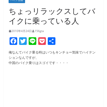
バイク:話題
ちょっリラックスしてバ
イクに乗っている人
2010年4月24日
156gta
F
T
Li
P
共
a
w
n
o
有
俺なんてバイク乗る時はいつもキンチョー気味でハイテン
c
itt
e
ck
ションなんですが、
e
er
et
中国のバイク乗りはスゴイです・・・・
b
o
o
k