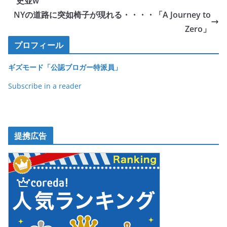
b
史並w
o
NYの道路に突如椅子が現れる・・・・「A Journey to
o
Zero」
k
プロフィール
ギズモード「公認ブロガー特派員」
Subscribe in a reader
提携広告