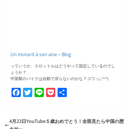
Un motard à son aise
–
Blog
っていうか、スロットルはどうやって固定しているのでし
ょうか？
中国製のバイクは自動で戻らないのかな？コワっ;;;^^)
F
T
Li
P
共
a
w
n
o
有
c
itt
e
ck
e
er
et
4月23日YouTube５歳おめでとう！全部見たら中国の歴