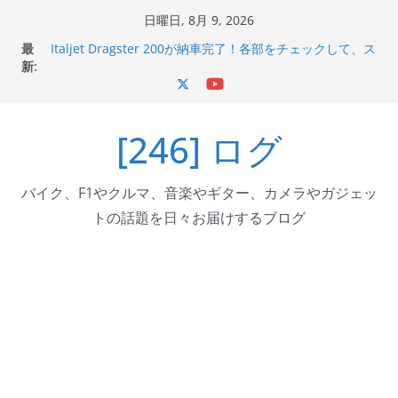
コ
日曜日, 8月 9, 2026
ン
最
Italjet Dragster 200が納車完了！各部をチェックして、ス
テ
新:
マホホルダー付けて、ガラスコーティング行って来た
Jeff Beck 逝去
ン
Ken Block 逝去
ツ
岩手県奥州市へのふるさと納税で KGR HARMONY 南部鉄
[246] ログ
へ
器エフェクターが返礼品でもらえる！
Italjet Dragster 200のフロントISSサスの動きが判ったら
ス
コーナリングが楽しくなった
キ
バイク、F1やクルマ、音楽やギター、カメラやガジェッ
ッ
トの話題を日々お届けするブログ
プ