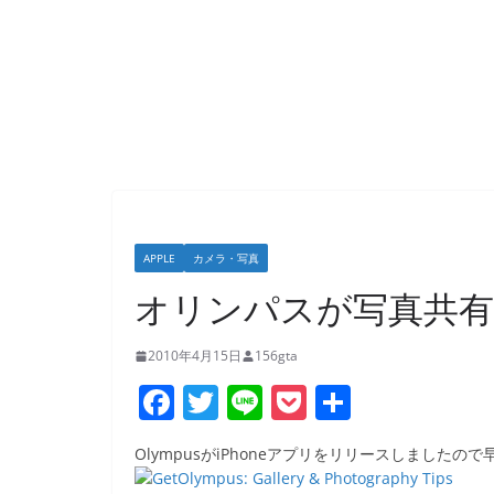
APPLE
カメラ・写真
オリンパスが写真共有
2010年4月15日
156gta
F
T
Li
P
共
a
w
n
o
有
OlympusがiPhoneアプリをリリースしました
c
itt
e
ck