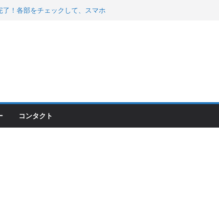
00のフロントISSサスの動きが判ったらコーナ
200が納車完了！各部をチェックして、スマホ
ーティング行って来た
 KGR HARMONY 南部鉄器エ
える！
ー
コンタクト