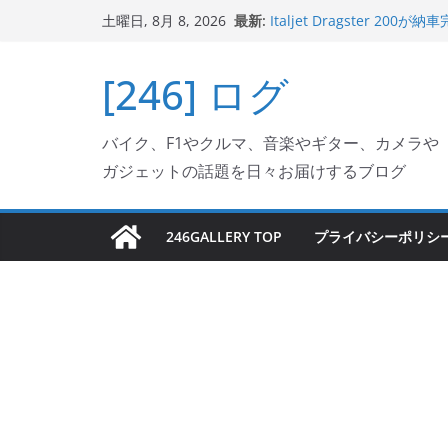
Italjet Dragster 2
コ
最新:
リングが楽しくなった
土曜日, 8月 8, 2026
ン
Italjet Dragster 
ホルダー付けて、ガラスコ
テ
[246] ログ
Jeff Beck 逝去
ン
Ken Block 逝去
岩手県奥州市へのふるさと納税で
ツ
フェクターが返礼品でもら
バイク、F1やクルマ、音楽やギター、カメラや
へ
ガジェットの話題を日々お届けするブログ
ス
キ
ッ
246GALLERY TOP
プライバシーポリシ
プ