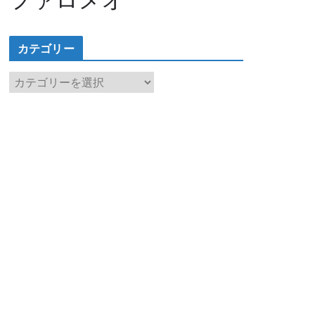
カテゴリー
カ
テ
ゴ
リ
ー