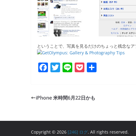
ということで、写真を見るだけのちょっと残念なア
F
T
Li
P
共
a
w
n
o
有
c
itt
e
ck
e
er
et
iPhone 米時間6月22日かも
b
o
o
k
Copyright © 2026
[246] ログ
. All rights reserved.