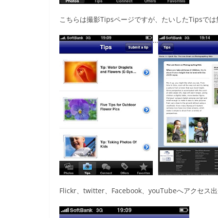
こちらは撮影Tipsページですが、たいしたTipsでは無
…
Flickr、twitter、Facebook、youTubeへアク