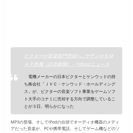
ビクターが音楽部門売却へ…サザンやＳＭ
ＡＰ所属（読売新聞） – Yahoo!ニュース
電機メーカーの日本ビクターとケンウッドの持
ち株会社「ＪＶＣ・ケンウッド・ホールディング
ス」が、ビクターの音楽ソフト事業をゲームソフ
ト大手のコナミに売却する方向で調整しているこ
とが３日、明らかになった
MP3の登場、そしてiPodの台頭でオーディオ機器のメディ
アだった音楽が、PCや携帯電話、そしてゲーム機などのソ