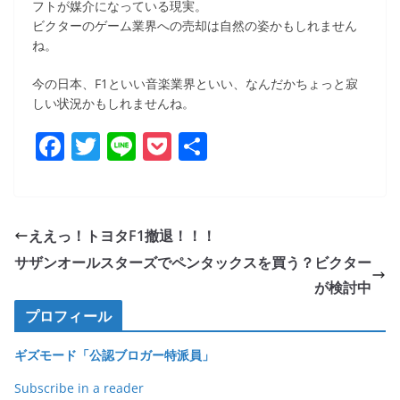
フトが媒介になっている現実。
ビクターのゲーム業界への売却は自然の姿かもしれません
ね。
今の日本、F1といい音楽業界といい、なんだかちょっと寂
しい状況かもしれませんね。
F
T
Li
P
共
a
w
n
o
有
c
itt
e
ck
e
er
et
ええっ！トヨタF1撤退！！！
b
サザンオールスターズでペンタックスを買う？ビクター
o
が検討中
o
プロフィール
k
ギズモード「公認ブロガー特派員」
Subscribe in a reader