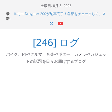
コ
土曜日, 8月 8, 2026
ン
最
Italjet Dragster 200が納車完了！各部をチェックして、ス
テ
新:
マホホルダー付けて、ガラスコーティング行って来た
Jeff Beck 逝去
ン
Ken Block 逝去
ツ
岩手県奥州市へのふるさと納税で KGR HARMONY 南部鉄
[246] ログ
へ
器エフェクターが返礼品でもらえる！
Italjet Dragster 200のフロントISSサスの動きが判ったら
ス
コーナリングが楽しくなった
キ
バイク、F1やクルマ、音楽やギター、カメラやガジェッ
ッ
トの話題を日々お届けするブログ
プ