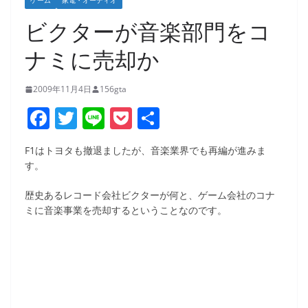
ゲーム
家電・オーディオ
ビクターが音楽部門をコ
ナミに売却か
2009年11月4日
156gta
F
T
Li
P
共
a
w
n
o
有
F1はトヨタも撤退ましたが、音楽業界でも再編が進みま
c
itt
e
ck
す。
e
er
et
歴史あるレコード会社ビクターが何と、ゲーム会社のコナ
b
ミに音楽事業を売却するということなのです。
o
o
k