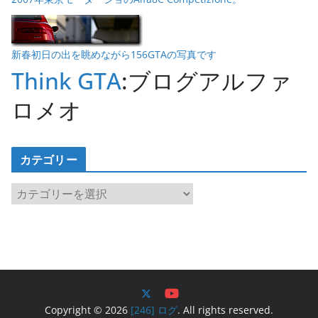
新春初日の出を眺めながら156GTAの写真です
Think GTA
:ブログアルファ
ロメオ
カテゴリー
カ
テ
ゴ
リ
ー
Copyright © 2026
[246] ログ
. All rights reserved.