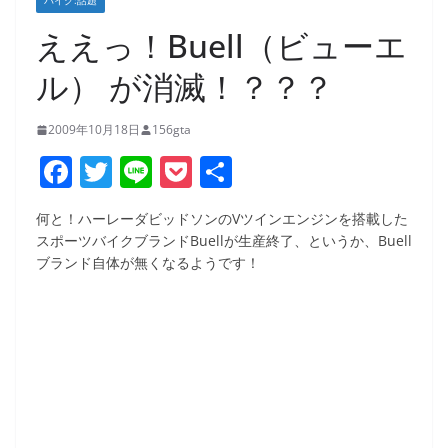
バイク:話題
ええっ！Buell（ビューエ
ル） が消滅！？？？
2009年10月18日
156gta
F
T
Li
P
共
a
w
n
o
有
何と！ハーレーダビッドソンのVツインエンジンを搭載した
c
itt
e
ck
スポーツバイクブランドBuellが生産終了、というか、Buell
e
er
et
ブランド自体が無くなるようです！
b
o
o
k