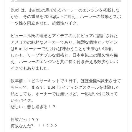
Buellは、あの鉄の馬であるハーレーのエンジンを搭載しな
がら、その重量を200kg以下に抑え、ハーレーの鼓動とスポ
ーツ性を両立させた、超個性バイク。
ビューエル氏の理念とアイデアの元にピュアに設計された
アメリカの純粋なメーカーであり、強烈な個性とデザイン
はBuellオーナーでなければ味わうことが出来ない特権。
しかも、リーゾナブルな価格と、日本車以上の耐久性を備
え、ハーレーのエンジンと共に長く付き合える数少ないバ
イクでもありました。
数年前、エビスサーキットで１日中、ほぼ全開w試乗させて
もらって、まるで、Buellライディングスクールを体験した
私としても、オーナーでは無いけど、一応思い出に残って
いるバイク。
悲しい、悲し過ぎる！？
何故だっ！？？
何故なんだ?！！！？？？