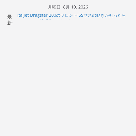
コ
月曜日, 8月 10, 2026
ン
最
Italjet Dragster 200のフロントISSサスの動きが判ったら
テ
新:
コーナリングが楽しくなった
Italjet Dragster 200が納車完了！各部をチェックして、ス
ン
マホホルダー付けて、ガラスコーティング行って来た
ツ
Jeff Beck 逝去
へ
Ken Block 逝去
岩手県奥州市へのふるさと納税で KGR HARMONY 南部鉄
ス
器エフェクターが返礼品でもらえる！
キ
ッ
プ