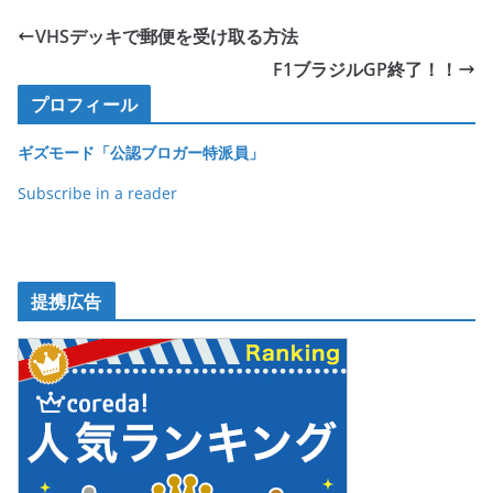
e
er
et
VHSデッキで郵便を受け取る方法
b
F1ブラジルGP終了！！
o
プロフィール
o
ギズモード「公認ブロガー特派員」
k
Subscribe in a reader
提携広告