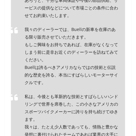
あろうと、十分な車両保証や今後の部品供給、サ
ービスの提供などについて市場ごとの条件に合わ
せてお約束いたします。
我々のディーラーでは、Buellの新車を在庫のあ
る限り販売させていただきます。
もしご興味をお持ちであれば、在庫がなくなって
しまう前に是非お近くのディーラーを訪ねてみて
ください。
Buellは誇るべきアメリカならではの技術と伝説
的な歴史を誇る、本当にすばらしいモーターサイ
クルです。
私は、今後とも革新的な技術とすばらしいハンド
リングで世界を席巻した、この小さなアメリカの
スポーツバイクメーカーに誇りを持ち続けてゆき
ます。
我々は、たとえ少人数であっても、情熱と豊かな
発想に裏付けられたチームであれば業界の大手に