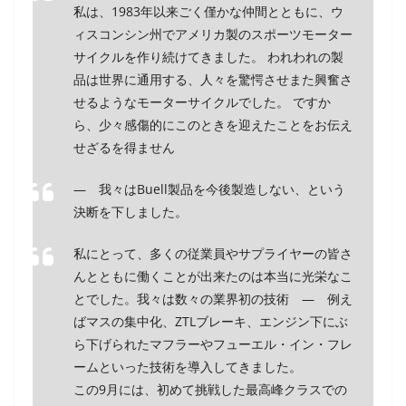
私は、1983年以来ごく僅かな仲間とともに、ウ
ィスコンシン州でアメリカ製のスポーツモーター
サイクルを作り続けてきました。 われわれの製
品は世界に通用する、人々を驚愕させまた興奮さ
せるようなモーターサイクルでした。 ですか
ら、少々感傷的にこのときを迎えたことをお伝え
せざるを得ません
― 我々はBuell製品を今後製造しない、という
決断を下しました。
私にとって、多くの従業員やサプライヤーの皆さ
んとともに働くことが出来たのは本当に光栄なこ
とでした。我々は数々の業界初の技術 ― 例え
ばマスの集中化、ZTLブレーキ、エンジン下にぶ
ら下げられたマフラーやフューエル・イン・フレ
ームといった技術を導入してきました。
この9月には、初めて挑戦した最高峰クラスでの