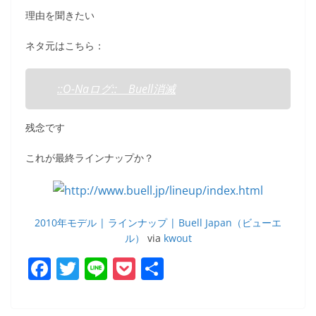
理由を聞きたい
ネタ元はこちら：
::O-Naログ:: Buell消滅
残念です
これが最終ラインナップか？
2010年モデル | ラインナップ | Buell Japan（ビューエ
ル）
via
kwout
F
T
Li
P
共
a
w
n
o
有
c
itt
e
ck