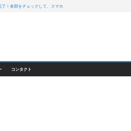
200が納車完了！各部をチェックして、スマホ
ーティング行って来た
 KGR HARMONY 南部鉄器エ
える！
00のフロントISSサスの動きが判ったらコーナ
ー
コンタクト