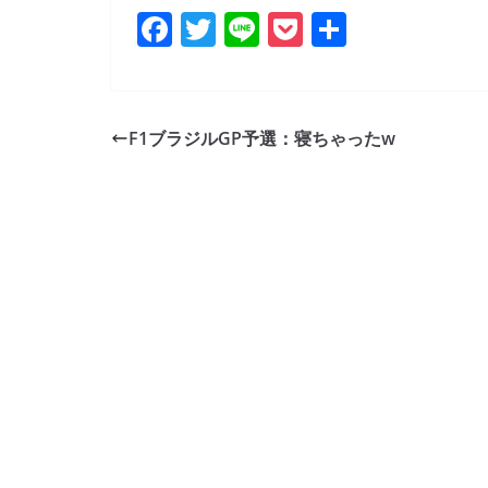
F
T
Li
P
共
a
w
n
o
有
c
itt
e
ck
e
er
et
F1ブラジルGP予選：寝ちゃったw
b
o
o
k