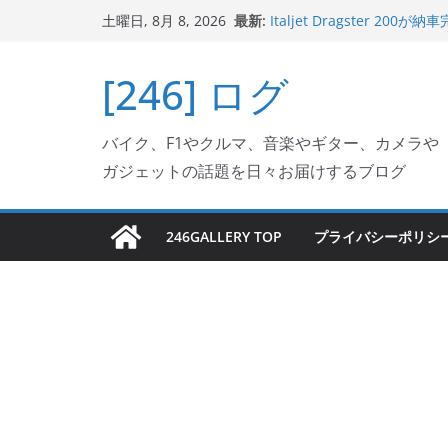
コ
最新:
Italjet Dragster 
土曜日, 8月 8, 2026
ン
ホルダー付けて、ガラスコ
Jeff Beck 逝去
テ
[246] ログ
Ken Block 逝去
ン
岩手県奥州市へのふるさと納税で
フェクターが返礼品でもら
ツ
Italjet Dragster 2
バイク、F1やクルマ、音楽やギター、カメラや
へ
リングが楽しくなった
ガジェットの話題を日々お届けするブログ
ス
キ
ッ
246GALLERY TOP
プライバシーポリシ
プ