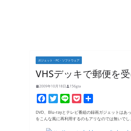
ガジェット・PC・ソフトウェア
VHSデッキで郵便を
2009年10月18日
156gta
F
T
Li
P
共
a
w
n
o
有
DVD、Blu-rayとテレビ番組の録画ガジェット
c
itt
e
ck
をこんな風に再利用するのもアリなのでは無いでし
e
er
et