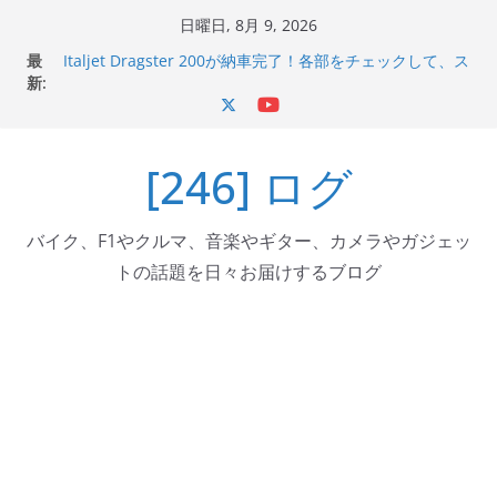
コ
日曜日, 8月 9, 2026
Italjet Dragster 200のフロントISSサスの動きが判ったら
ン
最
コーナリングが楽しくなった
テ
新:
Italjet Dragster 200が納車完了！各部をチェックして、ス
ン
マホホルダー付けて、ガラスコーティング行って来た
Jeff Beck 逝去
ツ
Ken Block 逝去
[246] ログ
へ
岩手県奥州市へのふるさと納税で KGR HARMONY 南部鉄
器エフェクターが返礼品でもらえる！
ス
キ
バイク、F1やクルマ、音楽やギター、カメラやガジェッ
ッ
トの話題を日々お届けするブログ
プ