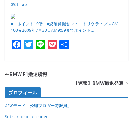
093 ab
■ ポイント10倍 ■恐竜発掘セット トリケラトプスGM-
100★2009年7月30日AM9:59までポイント…
F
T
Li
P
共
a
w
n
o
有
c
itt
e
ck
e
er
et
BMW F1撤退続報
b
【速報】BMW撤退発表
o
プロフィール
o
ギズモード「公認ブロガー特派員」
k
Subscribe in a reader