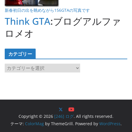
新春初日の出を眺めながら156GTAの写真です
Think GTA
:ブログアルファ
ロメオ
カテゴリー
カ
テ
ゴ
リ
ー
Copyright © 2026
[246] ログ
. All rights reserved.
テーマ:
ColorMag
by ThemeGrill. Powered by
WordPress
.