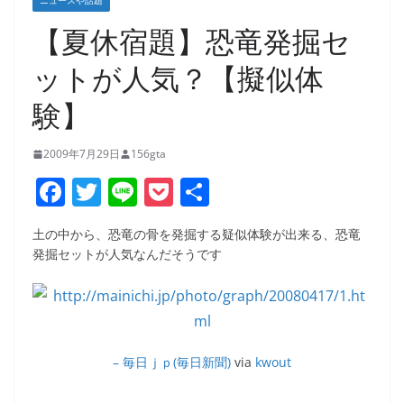
ニュースや話題
【夏休宿題】恐竜発掘セ
ットが人気？【擬似体
験】
2009年7月29日
156gta
F
T
Li
P
共
a
w
n
o
有
土の中から、恐竜の骨を発掘する疑似体験が出来る、恐竜
c
itt
e
ck
発掘セットが人気なんだそうです
e
er
et
b
o
o
– 毎日ｊｐ(毎日新聞)
via
kwout
k