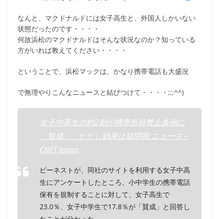
なんと、マクドナルドには女子高生と、外国人しかいない
状態だったのです・・・・
何故浜松のマクドナルドはそんな状況なのか？知っている
方がいれば教えてください・・・・
ということで、浜松マックは、かなり携帯電話も大盛況
で無理やりこんなニュースと結びつけて・・・・;;;^^)
女子中高生の約2割が携帯所持禁止条例に
「賛成」、ただし効果は疑問視:ニュース –
CNET Japan
ピーネストが、同社のサイトを利用する女子中高
生にアンケートしたところ、小中学生の携帯電話
保有を規制することに対して、女子高生で
23.0％、女子中学生で17.8％が「賛成」と回答し
たことが分かった