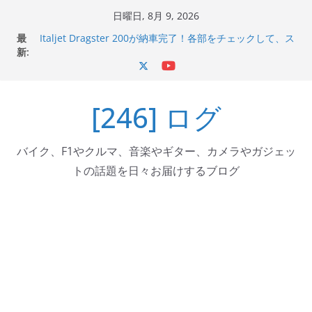
コ
日曜日, 8月 9, 2026
Italjet Dragster 200のフロントISSサスの動きが判ったら
ン
最
コーナリングが楽しくなった
テ
新:
Italjet Dragster 200が納車完了！各部をチェックして、ス
マホホルダー付けて、ガラスコーティング行って来た
ン
Jeff Beck 逝去
ツ
Ken Block 逝去
[246] ログ
へ
岩手県奥州市へのふるさと納税で KGR HARMONY 南部鉄
器エフェクターが返礼品でもらえる！
ス
キ
バイク、F1やクルマ、音楽やギター、カメラやガジェッ
ッ
トの話題を日々お届けするブログ
プ