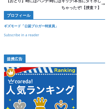
b
【おとり】時にはパンチ!時にはキック!本当にタイホし
o
ちゃったぞ!【捜査？】
o
プロフィール
k
ギズモード「公認ブロガー特派員」
Subscribe in a reader
提携広告