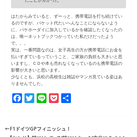
はたからみていると、ずーっと、携帯電話を打ち続けてい
るのですが、パケット代たいへんなことにならないよう
に、パケホーダイに加入しているかを確認したくなったの
は、唯一ネットブックつかっていた私だけだったよう
で。。。
実は、一番問題なのは、女子高生の方が携帯電話にお金を
払いすぎているっていうこと、ご家族の負担も大きいと思
いますし、ＣＤや本も売れなくなっているのも携帯電話の
影響が大きいと思います。
少なくとも、浜松の高校生は雑誌やマンガ見ている姿はあ
りませんでした。
F
T
Li
P
共
a
w
n
o
有
c
itt
e
ck
e
er
et
F1ドイツGPフィニッシュ！