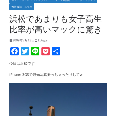
ガジェット・PC・ソフトウェア
ニュースや話題
フード・ドリンク
携帯電話・スマホ
浜松であまりも女子高生
比率が高いマックに驚き
2009年7月13日
156gta
F
T
Li
P
共
a
w
n
o
有
今日は浜松です
c
itt
e
ck
e
er
et
iPhone 3GSで観光写真撮っちゃったりしてw
b
o
o
k