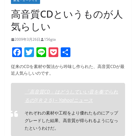
家電・オーディオ
高音質CDというものが人
気らしい
2009年3月26日
156gta
F
T
Li
P
共
a
w
n
o
有
従来のCDを素材や製法から吟味し作られた、高音質CDが最
c
itt
e
ck
近人気らしいのです。
e
er
et
b
「高音質CD」はどうしていい音を奏でられ
o
るの?(Ｒ２５) – Yahoo!ニュース
o
それぞれの素材や工程をより優れたものにアップ
k
グレードした結果、高音質が得られるようになっ
たというわけだ。