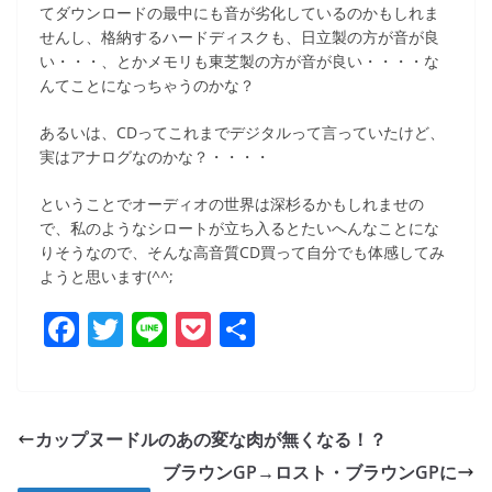
てダウンロードの最中にも音が劣化しているのかもしれま
せんし、格納するハードディスクも、日立製の方が音が良
い・・・、とかメモリも東芝製の方が音が良い・・・・な
んてことになっちゃうのかな？
あるいは、CDってこれまでデジタルって言っていたけど、
実はアナログなのかな？・・・・
ということでオーディオの世界は深杉るかもしれませの
で、私のようなシロートが立ち入るとたいへんなことにな
りそうなので、そんな高音質CD買って自分でも体感してみ
ようと思います(^^;
F
T
Li
P
共
a
w
n
o
有
c
itt
e
ck
e
er
et
カップヌードルのあの変な肉が無くなる！？
b
ブラウンGP→ロスト・ブラウンGPに