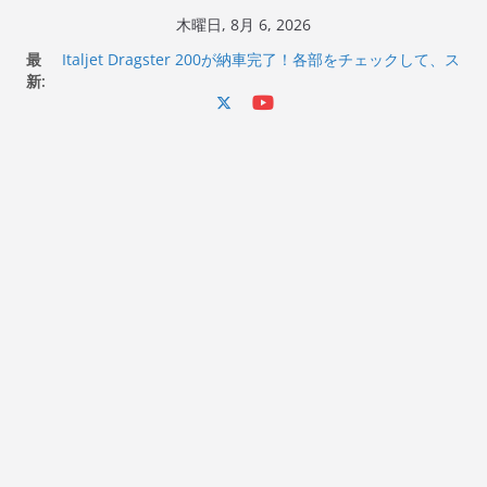
コ
木曜日, 8月 6, 2026
Italjet Dragster 200のフロントISSサスの動きが判ったら
ン
最
コーナリングが楽しくなった
テ
新:
Italjet Dragster 200が納車完了！各部をチェックして、ス
ン
マホホルダー付けて、ガラスコーティング行って来た
Jeff Beck 逝去
ツ
Ken Block 逝去
へ
岩手県奥州市へのふるさと納税で KGR HARMONY 南部鉄
器エフェクターが返礼品でもらえる！
ス
キ
ッ
プ