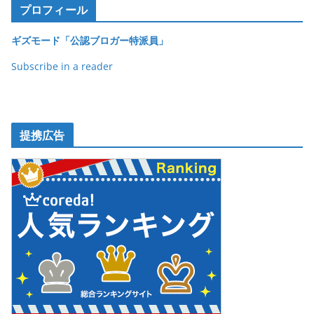
o
プロフィール
o
ギズモード「公認ブロガー特派員」
k
Subscribe in a reader
提携広告