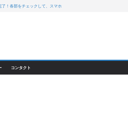
200が納車完了！各部をチェックして、スマホ
ーティング行って来た
 KGR HARMONY 南部鉄器エ
える！
00のフロントISSサスの動きが判ったらコーナ
ー
コンタクト