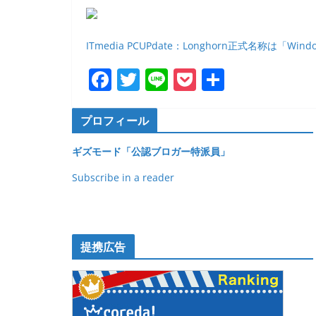
b
o
ITmedia PCUPdate：Longhorn正式名称は「Windo
o
k
F
T
Li
P
共
a
w
n
o
有
c
itt
e
ck
プロフィール
e
er
et
ギズモード「公認ブロガー特派員」
b
Subscribe in a reader
o
o
k
提携広告