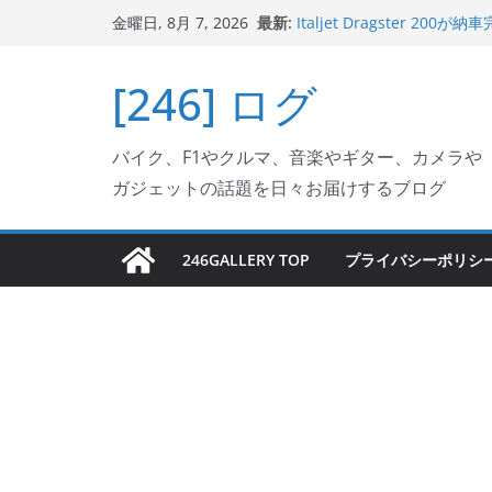
コ
最新:
Italjet Dragster 
金曜日, 8月 7, 2026
ン
ホルダー付けて、ガラスコ
Jeff Beck 逝去
テ
[246] ログ
Ken Block 逝去
ン
岩手県奥州市へのふるさと納税で
フェクターが返礼品でもら
ツ
Italjet Dragster 2
バイク、F1やクルマ、音楽やギター、カメラや
へ
リングが楽しくなった
ガジェットの話題を日々お届けするブログ
ス
キ
ッ
246GALLERY TOP
プライバシーポリシ
プ