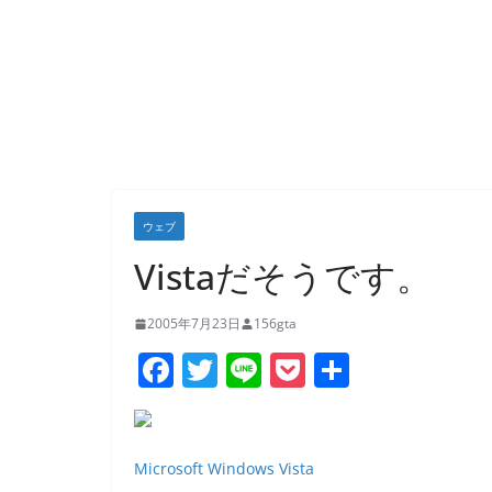
ウェブ
Vistaだそうです。
2005年7月23日
156gta
F
T
Li
P
共
a
w
n
o
有
c
itt
e
ck
e
er
et
Microsoft Windows Vista