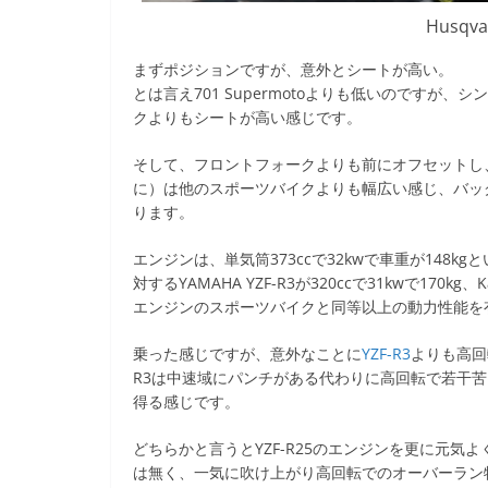
Husqva
まずポジションですが、意外とシートが高い。
とは言え701 Supermotoよりも低いのですが
クよりもシートが高い感じです。
そして、フロントフォークよりも前にオフセットし
に）は他のスポーツバイクよりも幅広い感じ、バッ
ります。
エンジンは、単気筒373ccで32kwで車重が148kg
対するYAMAHA YZF-R3が320ccで31kwで170kg、
エンジンのスポーツバイクと同等以上の動力性能を
乗った感じですが、意外なことに
YZF-R3
よりも高回
R3は中速域にパンチがある代わりに高回転で若干苦しい
得る感じです。
どちらかと言うとYZF-R25のエンジンを更に元気
は無く、一気に吹け上がり高回転でのオーバーラン