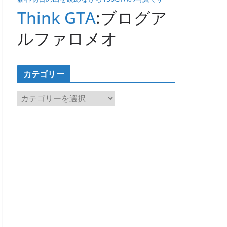
Think GTA
:ブログア
ルファロメオ
カテゴリー
カ
テ
ゴ
リ
ー