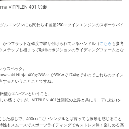
rna VITPILEN 401 試乗
、シングルエンジンにも関わらず国産250ccツインエンジンのスポーツバイ
、かつフラットな確度で取り付けられているハンドル（
こちら
も参考
クステップも相まって独特のポジションのライディングフォームとな
というスペック。
Kawasaki Ninja 400が398ccで35Kwで174kgですのでこれらのツイン
有するということことですね。
転型なエンジンということ。
感じですが、VITPILEN 401は回転の上昇と共にリニアに出力を
よくした感じで、400ccに近いシングルとは言っても振動を感じること
特性もスムースでスポーツライディングでもストレス無く楽しめる高