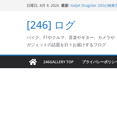
コ
最新:
Italjet Dragster 2
日曜日, 8月 9, 2026
ン
リングが楽しくなった
Italjet Dragster 
テ
[246] ログ
ホルダー付けて、ガラスコ
ン
Jeff Beck 逝去
Ken Block 逝去
ツ
岩手県奥州市へのふるさと納税で
バイク、F1やクルマ、音楽やギター、カメラや
へ
フェクターが返礼品でもら
ガジェットの話題を日々お届けするブログ
ス
キ
ッ
246GALLERY TOP
プライバシーポリシ
プ