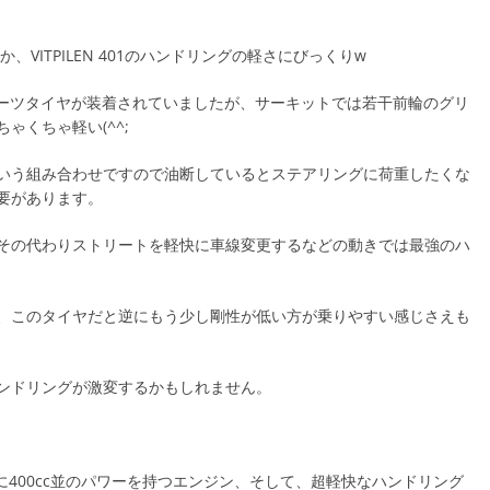
か、VITPILEN 401のハンドリングの軽さにびっくりw
ct というスポーツタイヤが装着されていましたが、サーキットでは若干前輪のグリ
ゃくちゃ軽い(^^;
いう組み合わせですので油断しているとステアリングに荷重したくな
要があります。
その代わりストリートを軽快に車線変更するなどの動きでは最強のハ
、このタイヤだと逆にもう少し剛性が低い方が乗りやすい感じさえも
ンドリングが激変するかもしれません。
スの車体に400cc並のパワーを持つエンジン、そして、超軽快なハンドリング