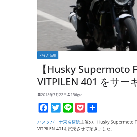
バイク:話題
【Husky Supermoto F
VITPILEN 401 
2018年7月22日
156gta
F
T
Li
P
共
a
w
n
o
有
ハスクバーナ東名横浜
主催の、Husky Supermoto 
c
itt
e
ck
VITPILEN 401を試乗させて頂きました。
e
er
et