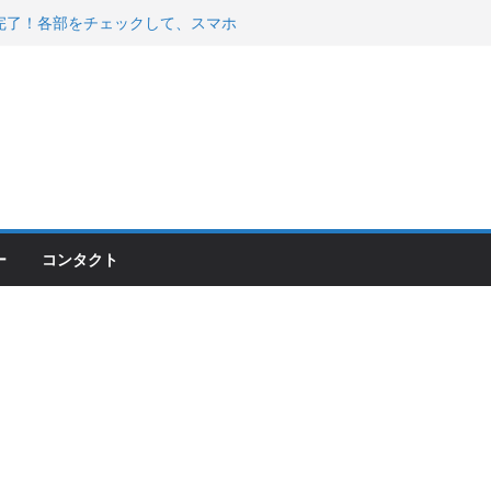
00のフロントISSサスの動きが判ったらコーナ
200が納車完了！各部をチェックして、スマホ
ーティング行って来た
 KGR HARMONY 南部鉄器エ
える！
ー
コンタクト