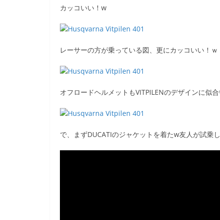
カッコいい！w
b
o
o
レーサーの方が乗っている図、更にカッコいい！ｗ
k
オフロードヘルメットもVITPILENのデザインに似
で、まずDUCATIのジャケットを着たw友人が試乗