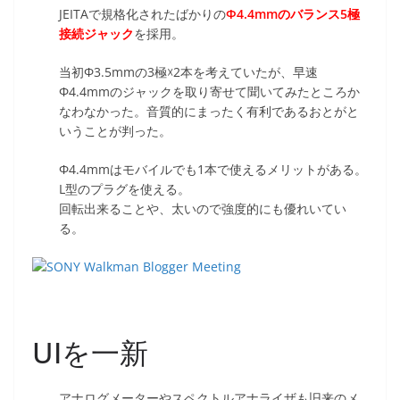
JEITAで規格化されたばかりの
Φ4.4mmのバランス5極
接続ジャック
を採用。
当初Φ3.5mmの3極☓2本を考えていたが、早速
Φ4.4mmのジャックを取り寄せて聞いてみたところか
なわなかった。音質的にまったく有利であるおとがと
いうことが判った。
Φ4.4mmはモバイルでも1本で使えるメリットがある。
L型のプラグを使える。
回転出来ることや、太いので強度的にも優れいてい
る。
UIを一新
アナログメーターやスペクトルアナライザも旧来のメ