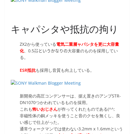
キャパシタや抵抗の拘り
ZX2から使っている
電気二重層ャパシタを更に大容量
化
、0.5㌲というかなりの大容量のものを採用してい
る。
ESR抵抗
も採用し音質も向上している。
新開発の高圧コンデンサーは、据え置きのアンプSTR-
DN1070つかわれているものを採用。
これも
怖いおじさん
が作ってくれたものである(^^;
非磁性体の銅メッキを使うこと音のクセを無くし、良
い感じで仕上がった。
通常ウォークマンでは使わない3.2mm x 1.6mmという