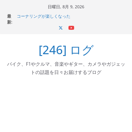
コ
日曜日, 8月 9, 2026
ン
Italjet Dragster 200のフロントISSサスの動きが判ったら
最
テ
コーナリングが楽しくなった
新:
Italjet Dragster 200が納車完了！各部をチェックして、ス
ン
マホホルダー付けて、ガラスコーティング行って来た
ツ
Jeff Beck 逝去
[246] ログ
Ken Block 逝去
へ
岩手県奥州市へのふるさと納税で KGR HARMONY 南部鉄
ス
器エフェクターが返礼品でもらえる！
キ
バイク、F1やクルマ、音楽やギター、カメラやガジェッ
ッ
トの話題を日々お届けするブログ
プ