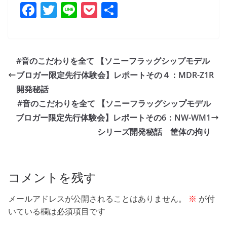
F
T
Li
P
共
a
w
n
o
有
c
itt
e
ck
e
er
et
#音のこだわりを全て 【ソニーフラッグシップモデル
b
ブロガー限定先行体験会】レポートその４：MDR-Z1R
o
開発秘話
o
#音のこだわりを全て 【ソニーフラッグシップモデル
ブロガー限定先行体験会】レポートその6：NW-WM1
k
シリーズ開発秘話 筐体の拘り
コメントを残す
メールアドレスが公開されることはありません。
※
が付
いている欄は必須項目です