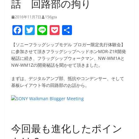
話 回路部の拘り
2016年11月7日
156gta
F
T
Li
P
共
a
w
n
o
有
【ソニーフラッグシップモデル ブロガー限定先行体験会】
c
itt
e
ck
に参加させて頂き
フラッグシップヘッドホンMDR-Z1R開発
e
er
et
秘話に続き、フラッグシップウォークマン、NW-WM1Aと
NW-WM1Zの開発秘話を聞かせて頂きました。
b
o
まずは、デジタルアンプ部、抵抗やコンデンサー、そして
基板レイアウト等の回路部のお話から。
o
k
今回最も進化したポイン