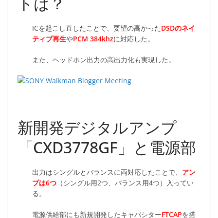
トは？
ICを起こし直したことで、要望の高かった
DSDのネイ
ティブ再生
や
PCM 384khz
に対応した。
また、ヘッドホン出力の高出力化も実現した。
新開発デジタルアンプ
「CXD3778GF」と電源部
出力はシングルとバランスに両対応したことで、
アン
プは6つ
（シングル用2つ、バランス用4つ）入ってい
る。
電源供給部にも新規開発したキャパシター
FTCAP
を搭