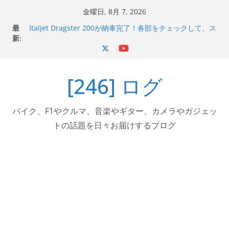
コ
金曜日, 8月 7, 2026
ン
Italjet Dragster 200のフロントISSサスの動きが判ったら
最
コーナリングが楽しくなった
テ
新:
Italjet Dragster 200が納車完了！各部をチェックして、ス
ン
マホホルダー付けて、ガラスコーティング行って来た
Jeff Beck 逝去
ツ
Ken Block 逝去
[246] ログ
へ
岩手県奥州市へのふるさと納税で KGR HARMONY 南部鉄
ス
器エフェクターが返礼品でもらえる！
キ
バイク、F1やクルマ、音楽やギター、カメラやガジェッ
ッ
トの話題を日々お届けするブログ
プ