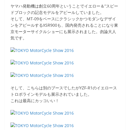
a
w
n
o
有
ヤマハ発動機は創立60周年ということでイエロー＆“スピー
c
itt
e
ck
ドブロックの記念モデルをアピールしていました。
e
er
et
そして、MT-09をベースにクラシックかつモダンなデザイ
ンをアピールするXSR900も、国内発売されることになり東
b
京モーターサイクルショーにも展示されました。勿論大人
o
気です。
o
k
そして、こちらは別のブースでしたがYZF-R1のイエロース
トロボラインモデルも展示されていました。
これは最高にカッコいい！