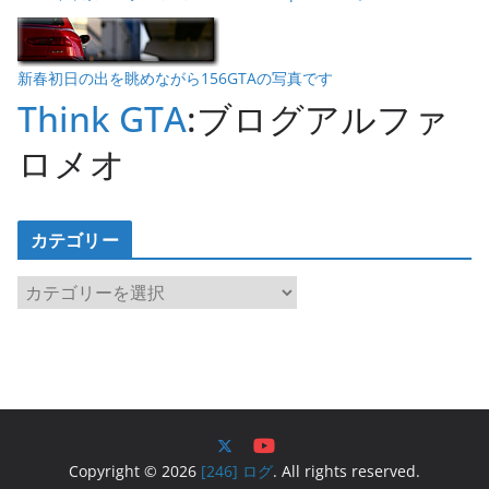
新春初日の出を眺めながら156GTAの写真です
Think GTA
:ブログアルファ
ロメオ
カテゴリー
カ
テ
ゴ
リ
ー
Copyright © 2026
[246] ログ
. All rights reserved.