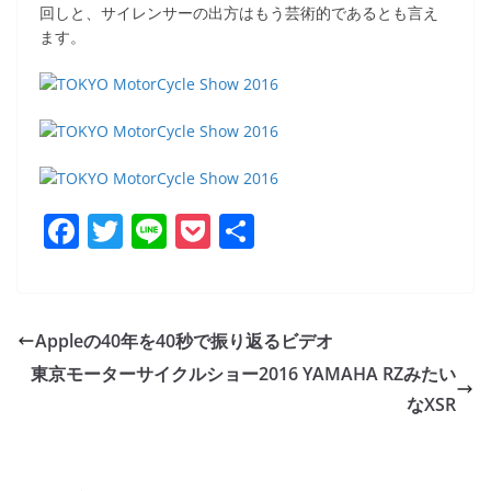
回しと、サイレンサーの出方はもう芸術的であるとも言え
ます。
F
T
Li
P
共
a
w
n
o
有
c
itt
e
ck
e
er
et
Appleの40年を40秒で振り返るビデオ
b
東京モーターサイクルショー2016 YAMAHA RZみたい
o
なXSR
o
k