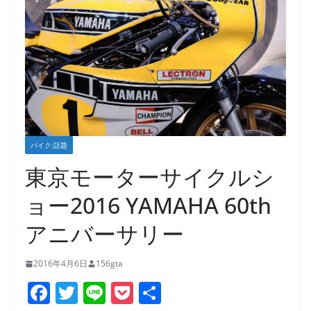
バイク:話題
東京モーターサイクルシ
ョー2016 YAMAHA 60th
アニバーサリー
2016年4月6日
156gta
F
T
Li
P
共