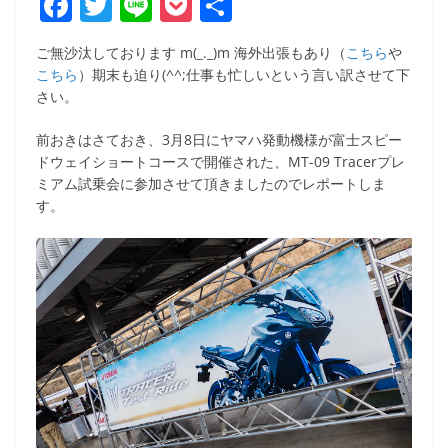
F
T
Li
P
共
a
w
n
o
有
ご無沙汰しております m(_._)m 海外出張もあり（
こちら
や
c
itt
e
ck
こちら
）期末も迫り(^^;仕事も忙しいという言い訳させて下
e
er
et
さい。
b
前おきはさておき、3月8日にヤマハ発動機様が富士スピー
o
ドウェイショートコースで開催された、MT-09 Tracerプレ
ミアム試乗会に参加させて頂きましたのでレポートしま
o
す。
k