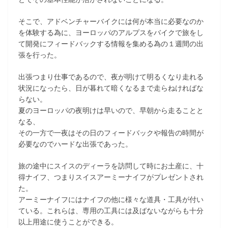
そこで、アドベンチャーバイクには何が本当に必要なのか
を体験する為に、ヨーロッパのアルプスをバイクで旅をし
て開発にフィードバックする情報を集める為の１週間の出
張を行った。
出張つまり仕事であるので、夜が明けて明るくなり走れる
状況になったら、日が暮れて暗くなるまで走らねければな
らない。
夏のヨーロッパの夜明けは早いので、早朝から走ることと
なる、
その一方で一夜はその日のフィードバックや報告の時間が
必要なのでハードな出張であった。
旅の途中にスイスのディーラを訪問して時にお土産に、十
得ナイフ、つまりスイスアーミーナイフがプレゼントされ
た。
アーミーナイフにはナイフの他に様々な道具・工具が付い
ている。これらは、専用の工具には及ばないながらも十分
以上用途に使うことができる。