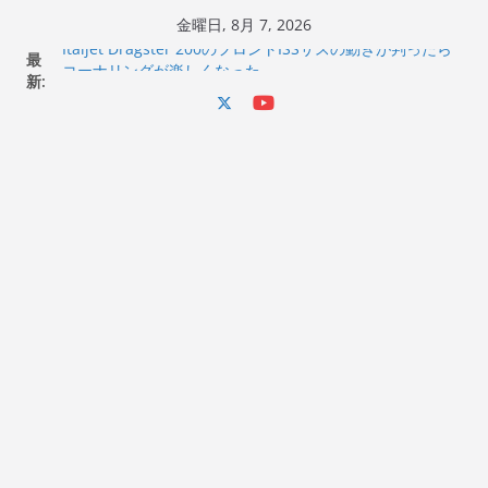
コ
金曜日, 8月 7, 2026
ン
最
Italjet Dragster 200のフロントISSサスの動きが判ったら
テ
新:
コーナリングが楽しくなった
Italjet Dragster 200が納車完了！各部をチェックして、ス
ン
マホホルダー付けて、ガラスコーティング行って来た
ツ
Jeff Beck 逝去
へ
Ken Block 逝去
岩手県奥州市へのふるさと納税で KGR HARMONY 南部鉄
ス
器エフェクターが返礼品でもらえる！
キ
ッ
プ