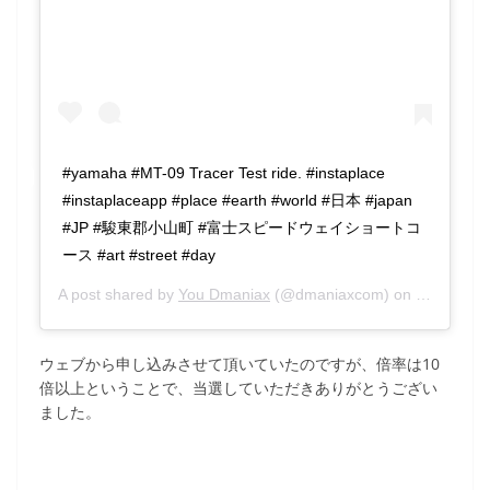
#yamaha #MT-09 Tracer Test ride. #instaplace
#instaplaceapp #place #earth #world #日本 #japan
#JP #駿東郡小山町 #富士スピードウェイショートコ
ース #art #street #day
A post shared by
You Dmaniax
(@dmaniaxcom) on
Mar 7, 20
ウェブから申し込みさせて頂いていたのですが、倍率は10
倍以上ということで、当選していただきありがとうござい
ました。