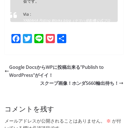
会です。
Via :
YAMAHA Riding Works blog（ヤマハ発動機公式ブロ
グ）｜TRACERはか～な～りお買い得！？MT-09の楽
しさ・軽快さそのままにツーリングの機能・装備満載
F
T
Li
P
共
a
w
n
o
有
c
itt
e
ck
e
er
et
Google DocsからWPに投稿出来る”Publish to
b
WordPress”がイイ！
o
スクープ画像！ホンダS660輸出待ち！
o
k
コメントを残す
メールアドレスが公開されることはありません。
※
が付
いている欄は必須項目です