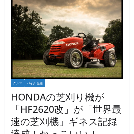
クルマ
バイク:話題
HONDAの芝刈り機が
「HF2620改」が「世界最
速の芝刈機」ギネス記録
達成！かっこいい！