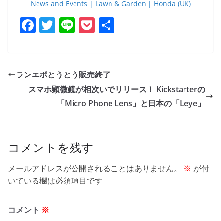
News and Events | Lawn & Garden | Honda (UK)
F
T
Li
P
共
a
w
n
o
有
c
itt
e
ck
e
er
et
ランエボとうとう販売終了
b
スマホ顕微鏡が相次いでリリース！ Kickstarterの
o
「Micro Phone Lens」と日本の「Leye」
o
k
コメントを残す
メールアドレスが公開されることはありません。
※
が付
いている欄は必須項目です
コメント
※