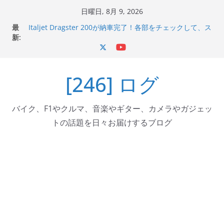
コ
日曜日, 8月 9, 2026
ン
Italjet Dragster 200のフロントISSサスの動きが判ったら
最
テ
コーナリングが楽しくなった
新:
Italjet Dragster 200が納車完了！各部をチェックして、ス
ン
マホホルダー付けて、ガラスコーティング行って来た
ツ
Jeff Beck 逝去
Ken Block 逝去
[246] ログ
へ
岩手県奥州市へのふるさと納税で KGR HARMONY 南部鉄
ス
器エフェクターが返礼品でもらえる！
キ
バイク、F1やクルマ、音楽やギター、カメラやガジェッ
ッ
トの話題を日々お届けするブログ
プ