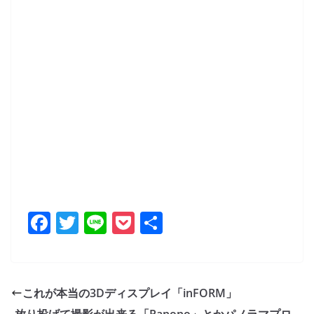
F
T
Li
P
共
a
w
n
o
有
c
itt
e
ck
e
er
et
これが本当の3Dディスプレイ「inFORM」
b
放り投げて撮影が出来る「Panono」とかパノラマプロ