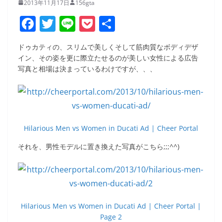
2013年11月17日
156gta
F
T
Li
P
共
a
w
n
o
有
ドゥカティの、スリムで美しくそして筋肉質なボディデザ
c
itt
e
ck
イン、その姿を更に際立たせるのが美しい女性による広告
e
er
et
写真と相場は決まっているわけですが、、、
b
o
o
Hilarious Men vs Women in Ducati Ad | Cheer Portal
k
それを、男性モデルに置き換えた写真がこちら;;;^^)
Hilarious Men vs Women in Ducati Ad | Cheer Portal |
Page 2