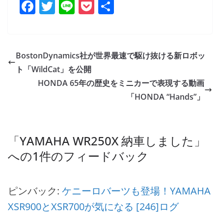
F
T
Li
P
共
a
w
n
o
有
c
itt
e
ck
e
er
et
BostonDynamics社が世界最速で駆け抜ける新ロボッ
b
ト「WildCat」を公開
o
HONDA 65年の歴史をミニカーで表現する動画
o
「HONDA “Hands”」
k
「
YAMAHA WR250X 納車しました
」
への1件のフィードバック
ピンバック:
ケニーロバーツも登場！YAMAHA
XSR900とXSR700が気になる [246]ログ