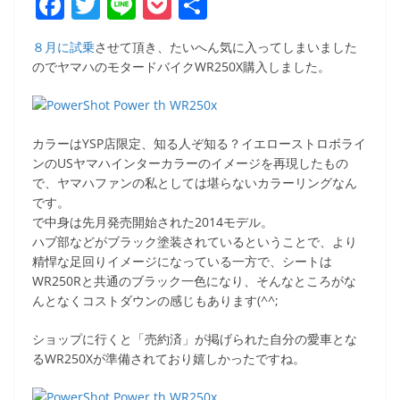
F
T
Li
P
共
a
w
n
o
有
８月に試乗
させて頂き、たいへん気に入ってしまいました
c
itt
e
ck
のでヤマハのモタードバイクWR250X購入しました。
e
er
et
b
o
カラーはYSP店限定、知る人ぞ知る？イエローストロボライ
ンのUSヤマハインターカラーのイメージを再現したもの
o
で、ヤマハファンの私としては堪らないカラーリングなん
k
です。
で中身は先月発売開始された2014モデル。
ハブ部などがブラック塗装されているということで、より
精悍な足回りイメージになっている一方で、シートは
WR250Rと共通のブラック一色になり、そんなところがな
んとなくコストダウンの感じもあります(^^;
ショップに行くと「売約済」が掲げられた自分の愛車とな
るWR250Xが準備されており嬉しかったですね。