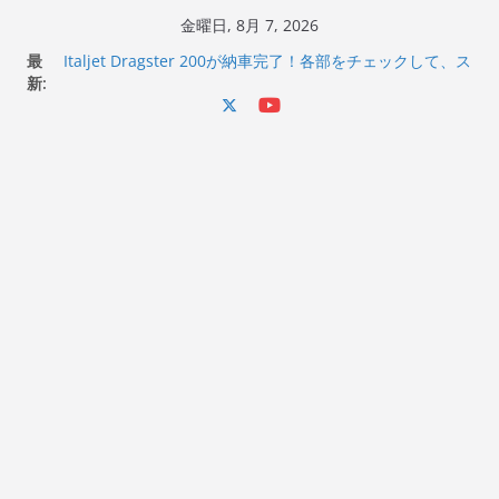
コ
金曜日, 8月 7, 2026
Italjet Dragster 200のフロントISSサスの動きが判ったら
ン
最
コーナリングが楽しくなった
テ
新:
Italjet Dragster 200が納車完了！各部をチェックして、ス
ン
マホホルダー付けて、ガラスコーティング行って来た
Jeff Beck 逝去
ツ
Ken Block 逝去
へ
岩手県奥州市へのふるさと納税で KGR HARMONY 南部鉄
器エフェクターが返礼品でもらえる！
ス
キ
ッ
プ