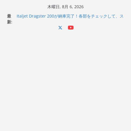
コ
木曜日, 8月 6, 2026
ン
Italjet Dragster 200のフロントISSサスの動きが判ったら
最
コーナリングが楽しくなった
テ
新:
Italjet Dragster 200が納車完了！各部をチェックして、ス
ン
マホホルダー付けて、ガラスコーティング行って来た
Jeff Beck 逝去
ツ
Ken Block 逝去
へ
岩手県奥州市へのふるさと納税で KGR HARMONY 南部鉄
ス
器エフェクターが返礼品でもらえる！
キ
ッ
プ