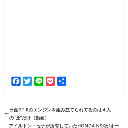
F
T
Li
P
共
a
w
n
o
有
c
itt
e
ck
e
er
et
日産GT-Rのエンジンを組み立てられてるのは４人
b
の”匠”だけ（動画）
o
アイルトン・セナが所有していたHONDA NSXがオー