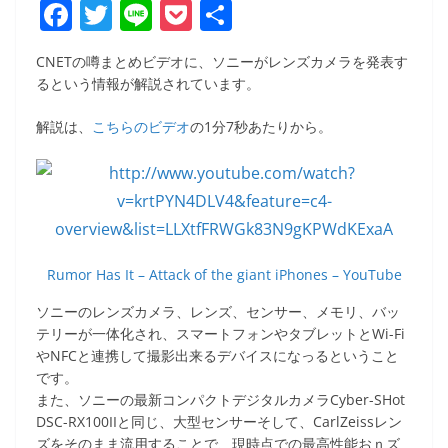
F
T
Li
P
共
a
w
n
o
有
CNETの噂まとめビデオに、ソニーがレンズカメラを発表す
c
itt
e
ck
るという情報が解説されています。
e
er
et
解説は、
こちらのビデオ
の1分7秒あたりから。
b
o
o
k
Rumor Has It – Attack of the giant iPhones – YouTube
ソニーのレンズカメラ、レンズ、センサー、メモリ、バッ
テリーが一体化され、スマートフォンやタブレットとWi-Fi
やNFCと連携して撮影出来るデバイスになっるということ
です。
また、ソニーの最新コンパクトデジタルカメラCyber-SHot
DSC-RX100IIと同じ、大型センサーそして、CarlZeissレン
ズをそのまま流用することで、現時点での最高性能おｎズ