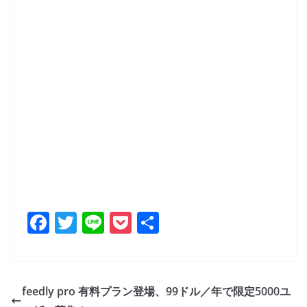
F
T
Li
P
共
a
w
n
o
有
c
itt
e
ck
e
er
et
feedly pro 有料プラン登場、99ドル／年で限定5000ユ