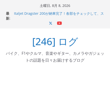
コ
土曜日, 8月 8, 2026
ン
Italjet Dragster 200のフロントISSサスの動きが判ったら
最
コーナリングが楽しくなった
テ
新:
Italjet Dragster 200が納車完了！各部をチェックして、ス
ン
マホホルダー付けて、ガラスコーティング行って来た
Jeff Beck 逝去
ツ
Ken Block 逝去
[246] ログ
へ
岩手県奥州市へのふるさと納税で KGR HARMONY 南部鉄
ス
器エフェクターが返礼品でもらえる！
キ
バイク、F1やクルマ、音楽やギター、カメラやガジェッ
ッ
トの話題を日々お届けするブログ
プ