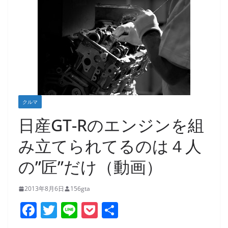
クルマ
日産GT-Rのエンジンを組
み立てられてるのは４人
の”匠”だけ（動画）
2013年8月6日
156gta
F
T
Li
P
共
a
w
n
o
有