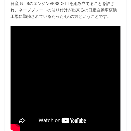
日産 GT-RのエンジンVR38DETTを組み立てることを許さ
c
itt
e
ck
れ、ネーププレートの貼り付けが出来るの日産自動車横浜
e
er
et
工場に勤務されているたった4人の方ということです。
b
o
o
k