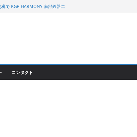
 KGR HARMONY 南部鉄器エ
える！
00のフロントISSサスの動きが判ったらコーナ
200が納車完了！各部をチェックして、スマホ
ーティング行って来た
ー
コンタクト