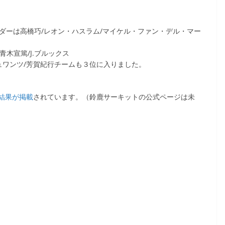
ライダーは高橋巧/レオン・ハスラム/マイケル・ファン・デル・マー
青木宣篤/J.ブルックス
K.シュワンツ/芳賀紀行チームも３位に入りました。
結果が掲載
されています。（鈴鹿サーキットの公式ページは未