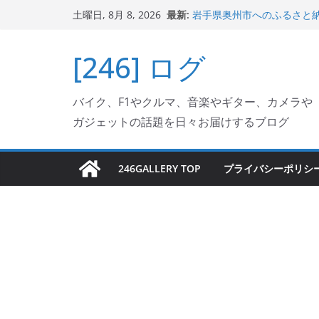
コ
最新:
岩手県奥州市へのふるさと納税で
土曜日, 8月 8, 2026
ン
フェクターが返礼品でもら
Italjet Dragster 2
テ
[246] ログ
リングが楽しくなった
ン
Italjet Dragster 
ホルダー付けて、ガラスコ
ツ
Jeff Beck 逝去
バイク、F1やクルマ、音楽やギター、カメラや
へ
Ken Block 逝去
ガジェットの話題を日々お届けするブログ
ス
キ
ッ
246GALLERY TOP
プライバシーポリシ
プ