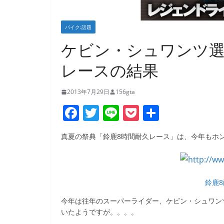
バイク:話題
ケビン・シュワンツ選
レースの結果
2013年7月29日
156gta
F
T
Li
P
共
a
w
n
o
有
真夏の祭典「鈴鹿8時間耐久レース」は、今年もホ
c
itt
e
ck
e
er
et
b
鈴鹿
o
今年は往年のスーパーライダー、ケビン・シュワン
o
いたようですが。。。。