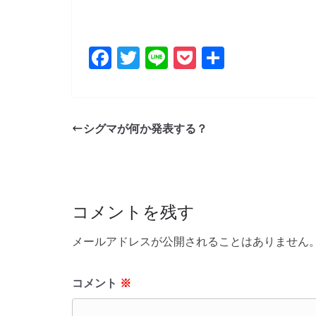
F
T
Li
P
共
a
w
n
o
有
c
itt
e
ck
e
er
et
シグマが何か発表する？
b
o
o
コメントを残す
k
メールアドレスが公開されることはありません
コメント
※