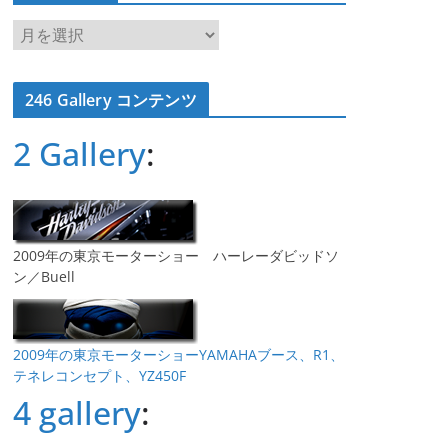
ア
ー
カ
246 Gallery コンテンツ
イ
ブ
2 Gallery
:
2009年の東京モーターショー ハーレーダビッドソ
ン／Buell
2009年の東京モーターショーYAMAHAブース、R1、
テネレコンセプト、YZ450F
4 gallery
: