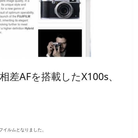
差AFを搭載したX100s、
フイルムとなりました。