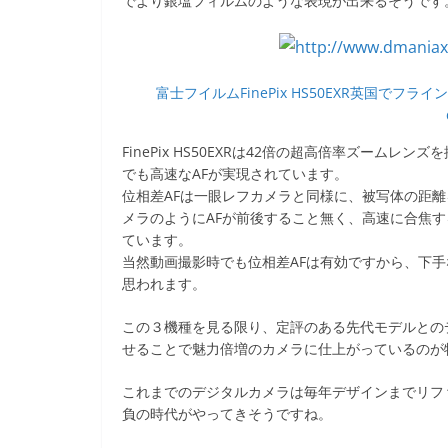
でより銀塩フィルムのような表現が出来るそうです
富士フイルムFinePix HS50EXR英国でフライ
FinePix HS50EXRは42倍の超高倍率ズームレ
でも高速なAFが実現されています。
位相差AFは一眼レフカメラと同様に、被写体の距
メラのようにAFが前後すること無く、高速に合焦
ています。
当然動画撮影時でも位相差AFは有効ですから、下
思われます。
この３機種を見る限り、定評のある先代モデルとの
せることで魅力倍増のカメラに仕上がっているのが
これまでのデジタルカメラは毎年デザインまでリフ
負の時代がやってきそうですね。