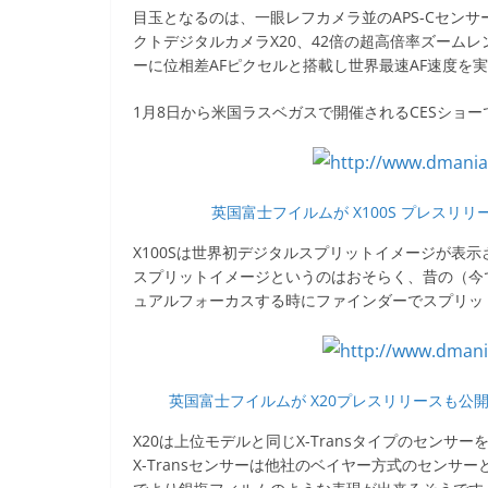
e
er
et
目玉となるのは、一眼レフカメラ並のAPS-Cセンサ
クトデジタルカメラX20、42倍の超高倍率ズームレンズ
b
ーに位相差AFピクセルと搭載し世界最速AF速度を
o
1月8日から米国ラスベガスで開催されるCESショ
o
k
英国富士フイルムが X100S プレスリリース
X100Sは世界初デジタルスプリットイメージが表
スプリットイメージというのはおそらく、昔の（今
ュアルフォーカスする時にファインダーでスプリッ
英国富士フイルムが X20プレスリリースも公開して
X20は上位モデルと同じX-Transタイプのセン
X-Transセンサーは他社のベイヤー方式のセンサ