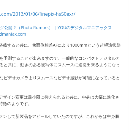
。
ング公開？（Photo Rumors） | YOUのデジタルマニアックス
dmaniax.com
ンズを搭載すると共に、像面位相差AFにより1000mmという超望遠状態
離を予測することが出来ますので、一般的なコンパクトデジタルカ
すると共に、動きのある被写体にスムースに追従出来るようになっ
手なビデオカメラよりスムースなビデオ撮影が可能になっていると
デザイン変更は最小限に抑えられると共に、中身は大幅に進化さ
特徴のようです。
ァンして新製品をアピールしていたのですが、これからは中身勝