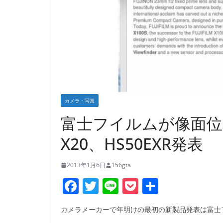
カメラ・写真
富士フイルムが像面位相
X20、HS50EXR発表
2013年1月6日
156gta
F
T
Li
P
共
a
w
n
o
有
カメラメーカーで年明けの最初の新製品発表は富士
c
itt
e
ck