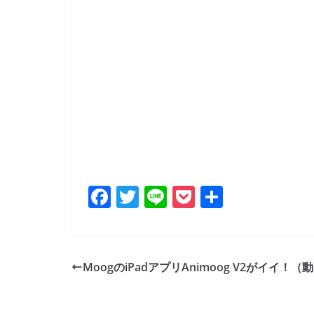
F
T
Li
P
共
a
w
n
o
有
c
itt
e
ck
e
er
et
MoogのiPadアプリAnimoog V2がイイ！（
b
o