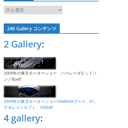
ア
ー
カ
246 Gallery コンテンツ
イ
ブ
2 Gallery
:
2009年の東京モーターショー ハーレーダビッドソ
ン／Buell
2009年の東京モーターショーYAMAHAブース、R1、
テネレコンセプト、YZ450F
4 gallery
: