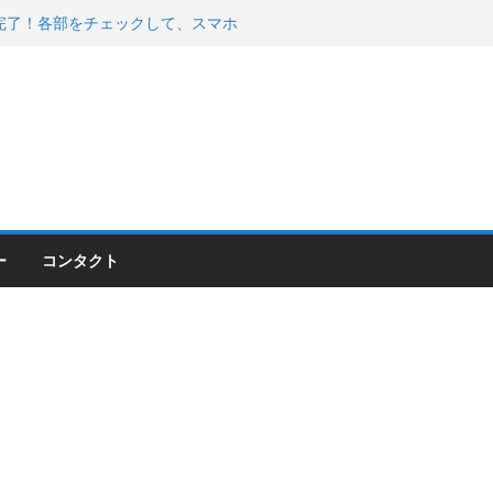
00のフロントISSサスの動きが判ったらコーナ
200が納車完了！各部をチェックして、スマホ
ーティング行って来た
 KGR HARMONY 南部鉄器エ
える！
ー
コンタクト