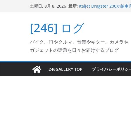
Italjet Dragster 2
コ
最新:
リングが楽しくなった
土曜日, 8月 8, 2026
ン
Italjet Dragster 
ホルダー付けて、ガラスコ
テ
[246] ログ
Jeff Beck 逝去
ン
Ken Block 逝去
岩手県奥州市へのふるさと納税で
ツ
フェクターが返礼品でもら
バイク、F1やクルマ、音楽やギター、カメラや
へ
ガジェットの話題を日々お届けするブログ
ス
キ
ッ
246GALLERY TOP
プライバシーポリシ
プ