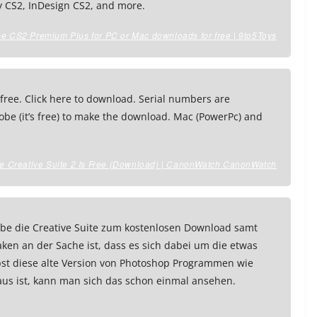
py CS2, InDesign CS2, and more.
e CS2 Premium Plus for PC or Mac downloads for free | 9to5Toys
free. Click here to download. Serial numbers are
obe (it’s free) to make the download. Mac (PowerPc) and
e Creative Suite 2 Is Free (Download) | CanonWatch CanonWatch
be die Creative Suite zum kostenlosen Download samt
en an der Sache ist, dass es sich dabei um die etwas
bst diese alte Version von Photoshop Programmen wie
aus ist, kann man sich das schon einmal ansehen.