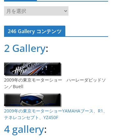
ア
ー
カ
246 Gallery コンテンツ
イ
ブ
2 Gallery
:
2009年の東京モーターショー ハーレーダビッドソ
ン／Buell
2009年の東京モーターショーYAMAHAブース、R1、
テネレコンセプト、YZ450F
4 gallery
: