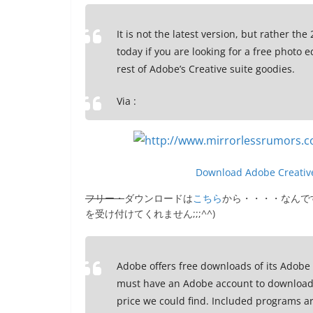
e
er
et
b
It is not the latest version, but rather the
today if you are looking for a free photo 
o
rest of Adobe’s Creative suite goodies.
o
k
Via :
Download Adobe Creative
フリー・
ダウンロードは
こちら
から・・・・なんで
を受け付けてくれません;;;^^)
Adobe offers free downloads of its Adobe
must have an Adobe account to download th
price we could find. Included programs a