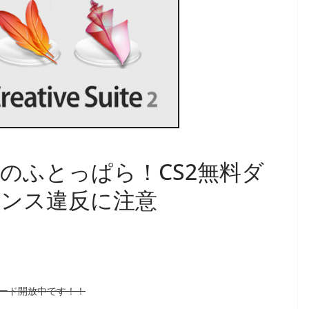
のふとっぱら！CS2無料ダ
ンス違反に注意
ンロード開放中です！！