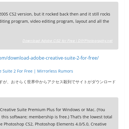
 2005 CS2 version, but it rocked back then and it still rocks
editing program, video editing program, layout and all the
Download Adobe CS2 for Free | DIYPhotography.net
 Suite 2 For Free | Mirrorless Rumors
すが、おそらく世界中からアクセス殺到でサイトがダウンロード
 Creative Suite Premium Plus for Windows or Mac. (You
is software; membership is free.) That’s the lowest total
re Photoshop CS2, Photoshop Elements 4.0/5.0, Creative