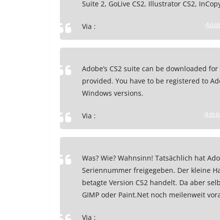
Suite 2, GoLive CS2, Illustrator CS2, InCo
Adob
Via :
Adobe’s CS2 suite can be downloaded for 
provided. You have to be registered to Ad
Windows versions.
Adob
Via :
Was? Wie? Wahnsinn! Tatsächlich hat Ado
Seriennummer freigegeben. Der kleine Hak
betagte Version CS2 handelt. Da aber sel
GIMP oder Paint.Net noch meilenweit vor
Via :