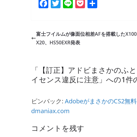
F
T
Li
P
共
a
w
n
o
有
c
itt
e
ck
e
er
et
富士フイルムが像面位相差AFを搭載したX100
b
X20、HS50EXR発表
o
o
「
【訂正】アドビまさかのふと
k
イセンス違反に注意
」への1件
ピンバック:
AdobeがまさかのCS2無
dmaniax.com
コメントを残す