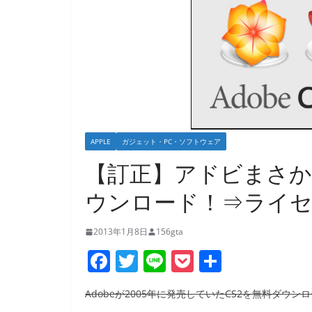
APPLE
ガジェット・PC・ソフトウェア
【訂正】アドビまさか
ウンロード！⇒ライセ
2013年1月8日
156gta
F
T
Li
P
共
a
w
n
o
有
Adobeが2005年に発売していたCS2を無料ダウ
c
itt
e
ck