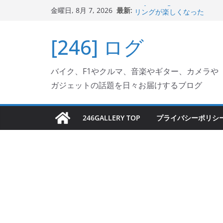
コ
最新:
Italjet Dragster 2
金曜日, 8月 7, 2026
ン
リングが楽しくなった
Italjet Dragster 
テ
[246] ログ
ホルダー付けて、ガラスコ
ン
Jeff Beck 逝去
Ken Block 逝去
ツ
岩手県奥州市へのふるさと納税で
バイク、F1やクルマ、音楽やギター、カメラや
へ
フェクターが返礼品でもら
ガジェットの話題を日々お届けするブログ
ス
キ
ッ
246GALLERY TOP
プライバシーポリシ
プ