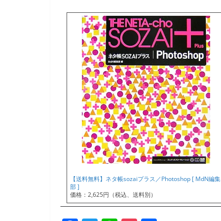
【送料無料】ネタ帳sozaiプラス／Photoshop [ MdN編集
部 ]
価格：2,625円（税込、送料別）