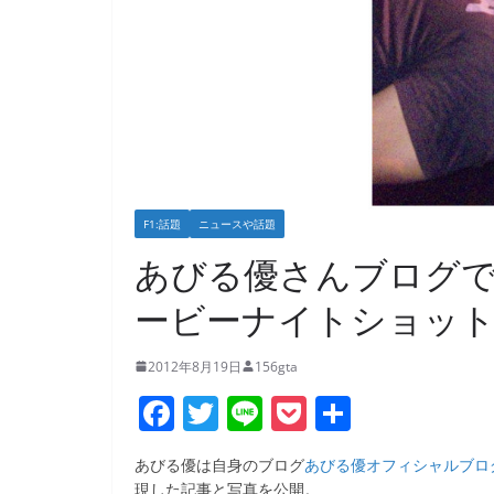
F1:話題
ニュースや話題
あびる優さんブログ
ービーナイトショッ
2012年8月19日
156gta
F
T
Li
P
共
a
w
n
o
有
あびる優は自身のブログ
あびる優オフィシャルブログ「あ
c
itt
e
ck
現した記事と写真を公開。