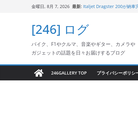
Italjet Dragster 2
コ
最新:
金曜日, 8月 7, 2026
リングが楽しくなった
ン
Italjet Dragster 
ホルダー付けて、ガラスコ
テ
[246] ログ
Jeff Beck 逝去
ン
Ken Block 逝去
岩手県奥州市へのふるさと納税で
ツ
フェクターが返礼品でもら
バイク、F1やクルマ、音楽やギター、カメラや
へ
ガジェットの話題を日々お届けするブログ
ス
キ
ッ
246GALLERY TOP
プライバシーポリシ
プ