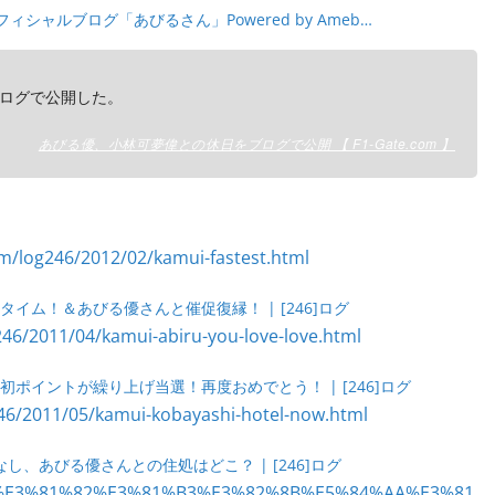
ィシャルブログ「あびるさん」Powered by Ameb…
ログで公開した。
あびる優、小林可夢偉との休日をブログで公開 【 F1-Gate.com 】
イム！＆あびる優さんと催促復縁！ | [246]ログ
ポイントが繰り上げ当選！再度おめでとう！ | [246]ログ
、あびる優さんとの住処はどこ？ | [246]ログ