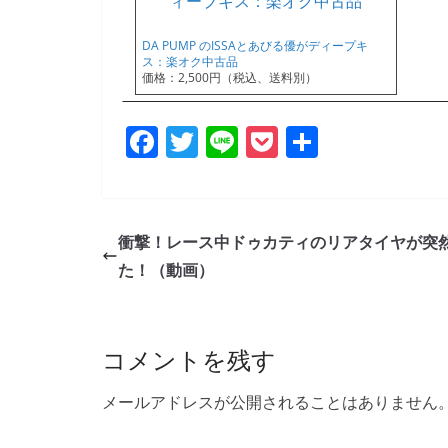
DA PUMP のISSAとあびる優がディープキ
ス：楽オク中古品
価格：2,500円（税込、送料別）
F
T
Li
P
共
a
w
n
o
有
c
itt
e
ck
e
er
et
衝撃！レース中ドゥカティのリアタイヤが突
b
た！（動画）
o
o
コメントを残す
k
メールアドレスが公開されることはありません