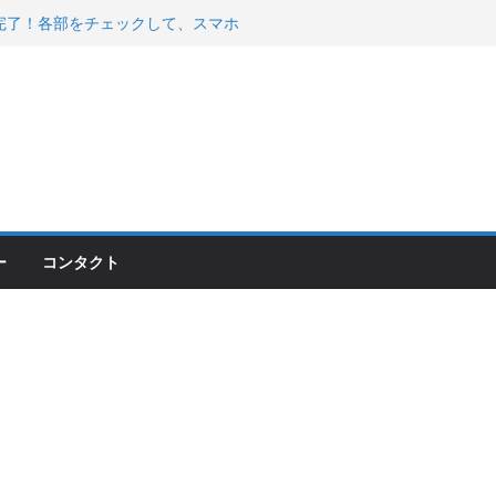
00のフロントISSサスの動きが判ったらコーナ
200が納車完了！各部をチェックして、スマホ
ーティング行って来た
 KGR HARMONY 南部鉄器エ
える！
ー
コンタクト