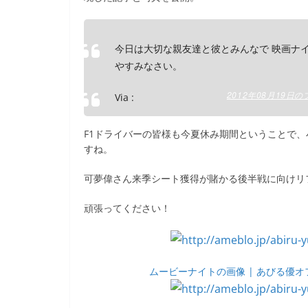
e
er
et
b
今日は大切な親友達と彼とみんなで 映画ナイ
o
やすみなさい。
o
k
2012年08月19日
Via :
F1ドライバーの皆様も今夏休み期間ということで
すね。
可夢偉さん来季シート獲得が賭かる後半戦に向けリ
頑張ってください！
ムービーナイトの画像 | あびる優オフ