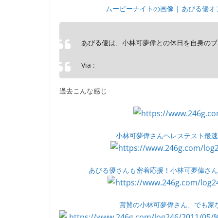
ムービーナイトの画像 | あびる優オフ
あびる優は、小林可夢偉との休日を自身のブ
Via :
過去こんな感じ
小林可夢偉さんヘレステスト最速タ
あびる優さんも密着応援！小林可夢偉さん初
賞賛の小林可夢偉さん、でも家なし