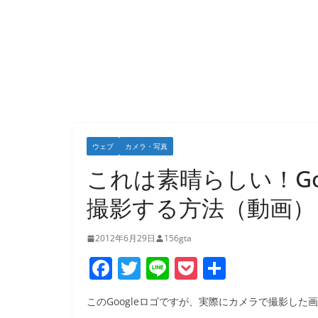
ウェブ
カメラ・写真
これは素晴らしい！Go
撮影する方法（動画）
2012年6月29日
156gta
F
T
Li
P
共
a
w
n
o
有
このGoogleロゴですが、実際にカメラで撮影し
c
itt
e
ck