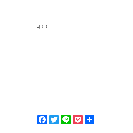
GJ！！
F
T
Li
P
共
a
w
n
o
有