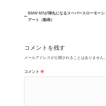
c
itt
e
ck
e
er
et
BMW M5が弾丸になるスーパースローモーシ
b
アート（動画）
o
o
k
コメントを残す
メールアドレスが公開されることはありません
コメント
※