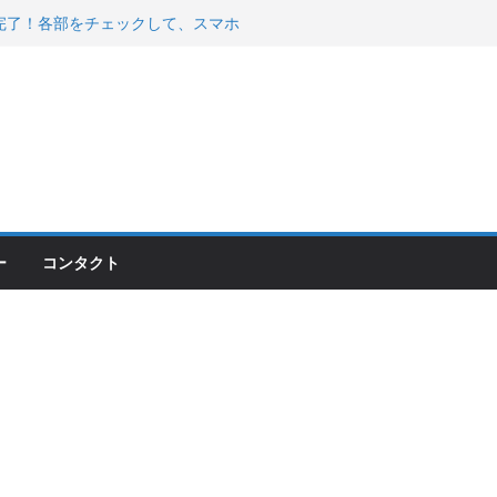
200が納車完了！各部をチェックして、スマホ
ーティング行って来た
 KGR HARMONY 南部鉄器エ
える！
00のフロントISSサスの動きが判ったらコーナ
ー
コンタクト