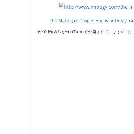
e
er
et
b
The Making of Google: Happy birthday, Go
o
その制作方法がYouTubeで公開されていますので
o
k