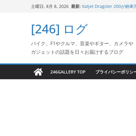
コ
最新:
Italjet Dragster 
土曜日, 8月 8, 2026
ン
ホルダー付けて、ガラスコ
Jeff Beck 逝去
テ
[246] ログ
Ken Block 逝去
ン
岩手県奥州市へのふるさと納税で
フェクターが返礼品でもら
ツ
Italjet Dragster 2
バイク、F1やクルマ、音楽やギター、カメラや
へ
リングが楽しくなった
ガジェットの話題を日々お届けするブログ
ス
キ
ッ
246GALLERY TOP
プライバシーポリシ
プ