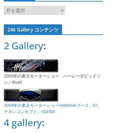
ア
ー
カ
246 Gallery コンテンツ
イ
ブ
2 Gallery
:
2009年の東京モーターショー ハーレーダビッドソ
ン／Buell
2009年の東京モーターショーYAMAHAブース、R1、
テネレコンセプト、YZ450F
4 gallery
: