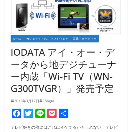
APPLE
ガジェット・PC・ソフトウェア
家電・オーディオ
IODATA アイ・オー・デ
ータから地デジチューナ
ー内蔵「Wi-Fi TV（WN-
G300TVGR）」発売予定
2012年3月17日
156gta
F
T
Li
P
共
a
w
n
o
有
テレビ好きの俺にはこれはイケてるかもしれない、テレビ