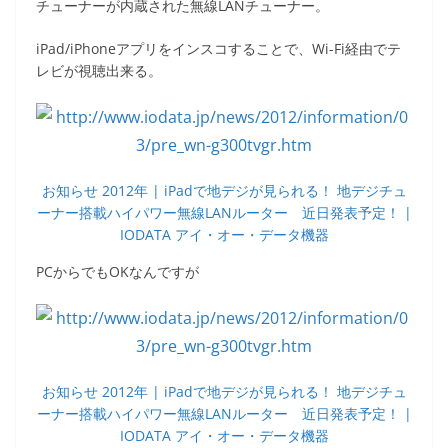
c
itt
e
ck
チューナーが内蔵された無線LANチューナー。
e
er
et
iPad/iPhoneアプリをインスコすることで、Wi-Fi経由でテ
b
レビが視聴出来る。
o
o
k
お知らせ 2012年 | iPadで地デジが見られる！ 地デジチュ
ーナー搭載ハイパワー無線LANルーター 近日発表予定！ |
IODATA アイ・オー・データ機器
PCからでもOKなんですが
お知らせ 2012年 | iPadで地デジが見られる！ 地デジチュ
ーナー搭載ハイパワー無線LANルーター 近日発表予定！ |
IODATA アイ・オー・データ機器