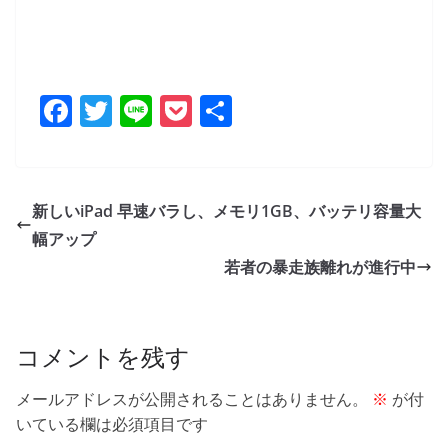
F
T
Li
P
共
a
w
n
o
有
c
itt
e
ck
e
er
et
新しいiPad 早速バラし、メモリ1GB、バッテリ容量大
b
幅アップ
o
若者の暴走族離れが進行中
o
k
コメントを残す
メールアドレスが公開されることはありません。
※
が付
いている欄は必須項目です