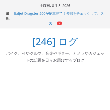
コ
土曜日, 8月 8, 2026
Italjet Dragster 200のフロントISSサスの動きが判ったら
ン
最
コーナリングが楽しくなった
テ
新:
Italjet Dragster 200が納車完了！各部をチェックして、ス
マホホルダー付けて、ガラスコーティング行って来た
ン
Jeff Beck 逝去
ツ
Ken Block 逝去
[246] ログ
へ
岩手県奥州市へのふるさと納税で KGR HARMONY 南部鉄
器エフェクターが返礼品でもらえる！
ス
キ
バイク、F1やクルマ、音楽やギター、カメラやガジェッ
ッ
トの話題を日々お届けするブログ
プ