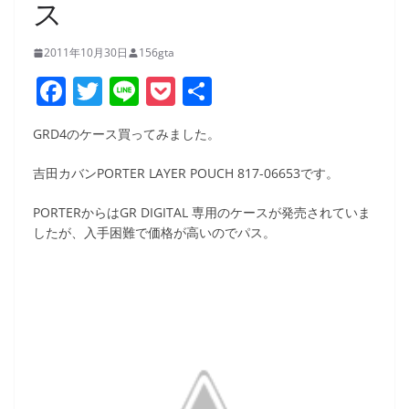
ス
2011年10月30日
156gta
F
T
Li
P
共
a
w
n
o
有
GRD4のケース買ってみました。
c
itt
e
ck
e
er
et
吉田カバンPORTER LAYER POUCH 817-06653です。
b
PORTERからはGR DIGITAL 専用のケースが発売されていま
o
したが、入手困難で価格が高いのでパス。
o
k