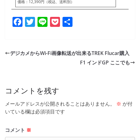
価格：12,390円（税込、送料別）
F
T
Li
P
共
a
w
n
o
有
c
itt
e
ck
e
er
et
デジカメからWi-Fi画像転送が出来るTREK Flucar購入
b
F1 インドGP ここでも
o
o
k
コメントを残す
メールアドレスが公開されることはありません。
※
が付
いている欄は必須項目です
コメント
※