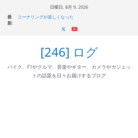
コ
日曜日, 8月 9, 2026
ン
Italjet Dragster 200のフロントISSサスの動きが判ったら
最
テ
コーナリングが楽しくなった
新:
Italjet Dragster 200が納車完了！各部をチェックして、ス
ン
マホホルダー付けて、ガラスコーティング行って来た
ツ
Jeff Beck 逝去
Ken Block 逝去
[246] ログ
へ
岩手県奥州市へのふるさと納税で KGR HARMONY 南部鉄
ス
器エフェクターが返礼品でもらえる！
キ
バイク、F1やクルマ、音楽やギター、カメラやガジェッ
ッ
トの話題を日々お届けするブログ
プ