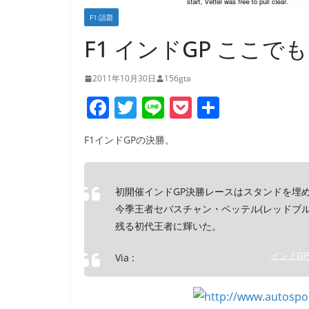
F1:話題
F1 インドGP ここでも
2011年10月30日
156gta
F
T
Li
P
共
a
w
n
o
有
F1インドGPの決勝。
c
itt
e
ck
e
er
et
b
初開催インドGP決勝レースはスタンドを埋
今季王者セバスチャン・ベッテル(レッドブ
o
残る初代王者に輝いた。
o
k
インドGP
Via :