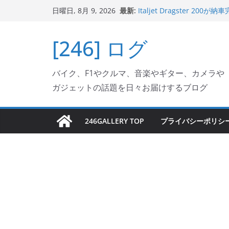
Italjet Dragster 2
コ
最新:
日曜日, 8月 9, 2026
リングが楽しくなった
ン
Italjet Dragster 
ホルダー付けて、ガラスコ
テ
[246] ログ
Jeff Beck 逝去
ン
Ken Block 逝去
岩手県奥州市へのふるさと納税で
ツ
フェクターが返礼品でもら
バイク、F1やクルマ、音楽やギター、カメラや
へ
ガジェットの話題を日々お届けするブログ
ス
キ
ッ
246GALLERY TOP
プライバシーポリシ
プ