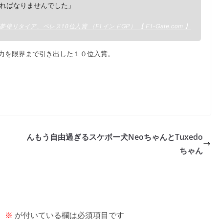
ればなりませんでした」
偉リタイア、ペレス10位入賞 （F1インドGP） 【 F1-Gate.com 】
力を限界まで引き出した１０位入賞。
んもう自由過ぎるスケボー犬NeoちゃんとTuxedo
ちゃん
。
※
が付いている欄は必須項目です