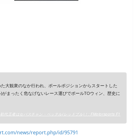
めた大観衆のなか行われ、ポールポジションからスタートした
ル)がまったく危なげないレース運びでポールTOウィン、歴史に
初代王者はセバスチャン・ベッテル(レッドブル)！: FMotorsports F1