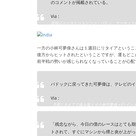
のコメントが掲載されている。
Via :
道端ジェシカとジェンソン・バトン、サーキットに愛の
ニュースLive速報 | TopNews.JP
一方の小林可夢偉さんは１週目にリタイアというこ
後方からヒットされたということですが、運もどこ
前半戦の勢いが感じられなくなっていることが心配
パドックに戻ってきた可夢偉は、テレビのイ
Via :
0周リタイアで肩を落とす小林可夢偉＝F1インドGP | 
「残念ながら、今日の僕のレースはとても期
トされて、すぐにマシンから煙と炎が上がっ