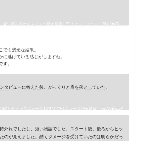
花を咲かす＝インド紙が報道 | F1トップニュース | 2011年F1
こでも残念な結果。
かに逃げている感じがしますね。
です。
ンタビューに答えた後、がっくりと肩を落としていた。
F1トップニュース | 2011年F1ニュースLive速報 | TopNews.JP
待外れでしたし、短い物語でした。スタート後、後ろからヒッ
たのが見えました。酷くダメージを受けていたのは明らかだっ