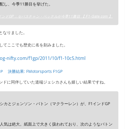
配し、今季11勝目を挙げた。
インドGP：セバスチャン・ベッテルが今季11勝目 【 F1-Gate.com 】
となりました。
としてここでも歴史に名を刻みました。
決勝結果: FMotorsports F1GP
ンドに同伴していた道端ジェシカさんも嬉しい結果ですね。
シカとジェンソン・バトン（マクラーレン）が、F1インドGP
人気は絶大。紙面上で大きく扱われており、次のようなバトン