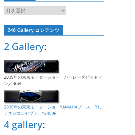
ア
ー
カ
246 Gallery コンテンツ
イ
ブ
2 Gallery
:
2009年の東京モーターショー ハーレーダビッドソ
ン／Buell
2009年の東京モーターショーYAMAHAブース、R1、
テネレコンセプト、YZ450F
4 gallery
: