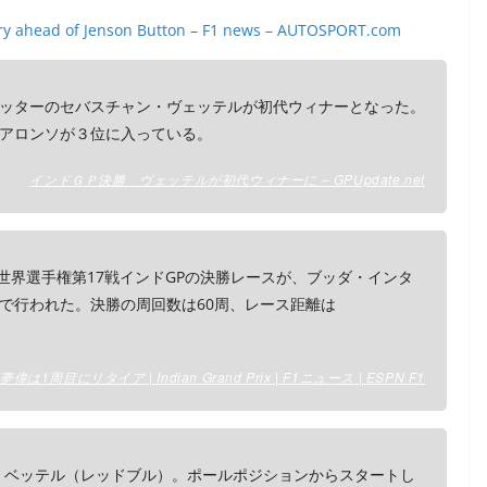
ctory ahead of Jenson Button – F1 news – AUTOSPORT.com
ッターのセバスチャン・ヴェッテルが初代ウィナーとなった。
アロンソが３位に入っている。
インドＧＰ決勝 ヴェッテルが初代ウィナーに – GPUpdate.net
年F1世界選手権第17戦インドGPの決勝レースが、ブッダ・インタ
m）で行われた。決勝の周回数は60周、レース距離は
目にリタイア | Indian Grand Prix | F1ニュース | ESPN F1
ン・ベッテル（レッドブル）。ポールポジションからスタートし