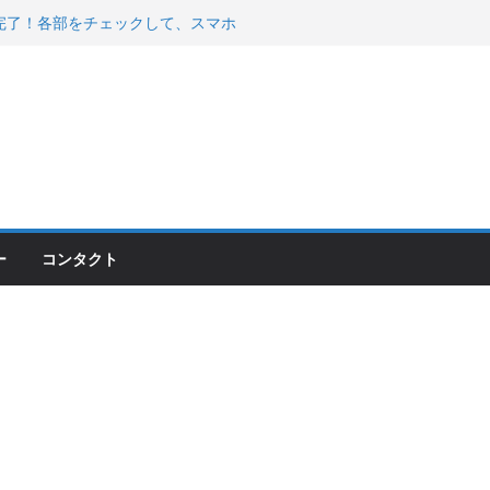
00のフロントISSサスの動きが判ったらコーナ
200が納車完了！各部をチェックして、スマホ
ーティング行って来た
 KGR HARMONY 南部鉄器エ
える！
ー
コンタクト