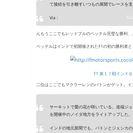
て後続を引き離すいつもの展開でレースを支
F1
Via :
んもうここでもレッドブルのベッテル完璧な勝利、
ベッテルはインドで初開催されたF1の初の勝利者
F1 第１７戦インドＧＰ 
二位はここでもマクラーレンのバトンがゲット。イ
サーキットで愛の花が咲いている。道端ジェ
を開催中のノイダ地方をライトアップした。
インドの地元新聞でも、バトンとジェシカの