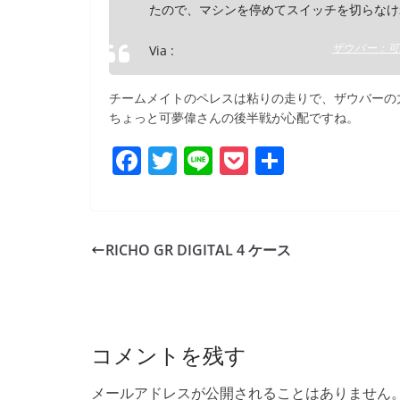
たので、マシンを停めてスイッチを切らなけ
ザウバー：可夢
Via :
チームメイトのペレスは粘りの走りで、ザウバーの
ちょっと可夢偉さんの後半戦が心配ですね。
F
T
Li
P
共
a
w
n
o
有
c
itt
e
ck
e
er
et
RICHO GR DIGITAL 4 ケース
b
o
o
コメントを残す
k
メールアドレスが公開されることはありません