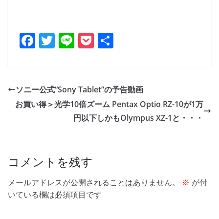
F
T
Li
P
共
a
w
n
o
有
c
itt
e
ck
e
er
et
ソニー公式“Sony Tablet”の予告動画
b
お買い得＞光学10倍ズーム Pentax Optio RZ-10が1万
o
円以下しかもOlympus XZ-1と・・・
o
k
コメントを残す
メールアドレスが公開されることはありません。
※
が付
いている欄は必須項目です