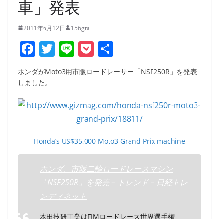
車」発表
2011年6月12日
156gta
F
T
Li
P
共
a
w
n
o
有
ホンダがMoto3用市販ロードレーサー「NSF250R」を発表
c
itt
e
ck
しました。
e
er
et
b
o
o
Honda’s US$35,000 Moto3 Grand Prix machine
k
ホンダ、市販二輪ロードレースマシン
「NSF250R」を発売 – トレンド – 日経トレ
ンディネット
本田技研工業はFIMロードレース世界選手権