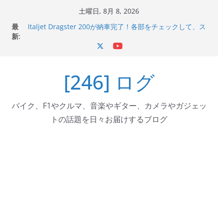
コ
土曜日, 8月 8, 2026
ン
Italjet Dragster 200のフロントISSサスの動きが判ったら
最
コーナリングが楽しくなった
テ
新:
Italjet Dragster 200が納車完了！各部をチェックして、ス
ン
マホホルダー付けて、ガラスコーティング行って来た
ツ
Jeff Beck 逝去
Ken Block 逝去
[246] ログ
へ
岩手県奥州市へのふるさと納税で KGR HARMONY 南部鉄
ス
器エフェクターが返礼品でもらえる！
キ
バイク、F1やクルマ、音楽やギター、カメラやガジェッ
ッ
トの話題を日々お届けするブログ
プ