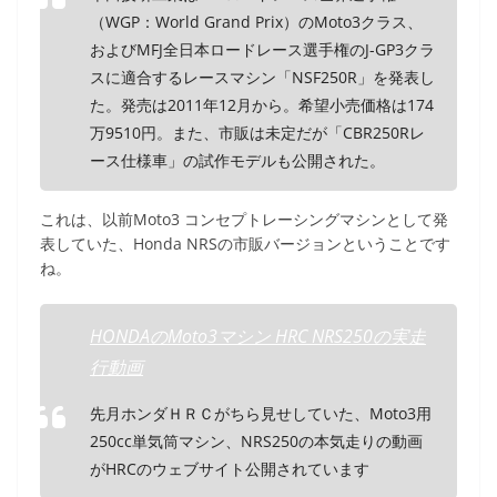
（WGP：World Grand Prix）のMoto3クラス、
およびMFJ全日本ロードレース選手権のJ-GP3クラ
スに適合するレースマシン「NSF250R」を発表し
た。発売は2011年12月から。希望小売価格は174
万9510円。また、市販は未定だが「CBR250Rレ
ース仕様車」の試作モデルも公開された。
これは、以前Moto3 コンセプトレーシングマシンとして発
表していた、Honda NRSの市販バージョンということです
ね。
HONDAのMoto3マシン HRC NRS250の実走
行動画
先月ホンダＨＲＣがちら見せしていた、Moto3用
250cc単気筒マシン、NRS250の本気走りの動画
がHRCのウェブサイト公開されています