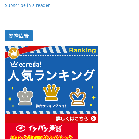
Subscribe in a reader
提携広告