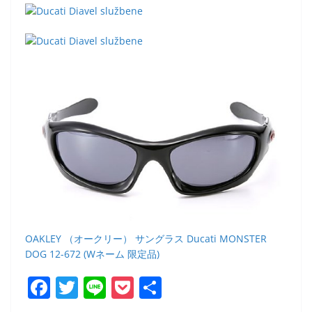
OAKLEY （オークリー） サングラス Ducati MONSTER
DOG 12-672 (Wネーム 限定品)
F
T
Li
P
共
a
w
n
o
有