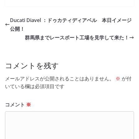
c
itt
e
ck
e
er
et
Ducati Diavel ：ドゥカティディアベル 本日イメージ
b
公開！
o
群馬県までレースボート工場を見学して来た！
o
k
コメントを残す
メールアドレスが公開されることはありません。
※
が付
いている欄は必須項目です
コメント
※