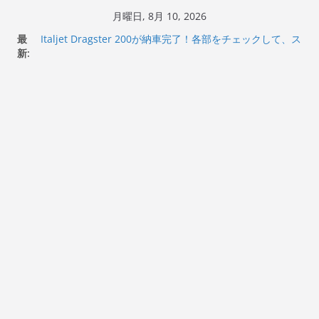
コ
月曜日, 8月 10, 2026
ン
最
Italjet Dragster 200が納車完了！各部をチェックして、ス
テ
新:
マホホルダー付けて、ガラスコーティング行って来た
Jeff Beck 逝去
ン
Ken Block 逝去
ツ
岩手県奥州市へのふるさと納税で KGR HARMONY 南部鉄
へ
器エフェクターが返礼品でもらえる！
Italjet Dragster 200のフロントISSサスの動きが判ったら
ス
コーナリングが楽しくなった
キ
ッ
プ