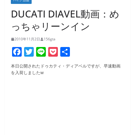
バイク:話題
DUCATI DIAVEL動画：め
っちゃリーンイン
2010年11月2日
156gta
F
T
Li
P
共
a
w
n
o
有
本日公開されたドゥカティ・ディアベルですが、早速動画
c
itt
e
ck
を入荷しましたw
e
er
et
b
o
o
k