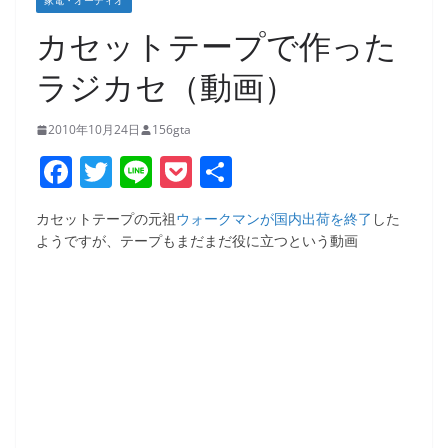
家電・オーディオ
カセットテープで作った
ラジカセ（動画）
2010年10月24日
156gta
F
T
Li
P
共
a
w
n
o
有
カセットテープの元祖
ウォークマンが国内出荷を終了
した
c
itt
e
ck
ようですが、テープもまだまだ役に立つという動画
e
er
et
b
o
o
k