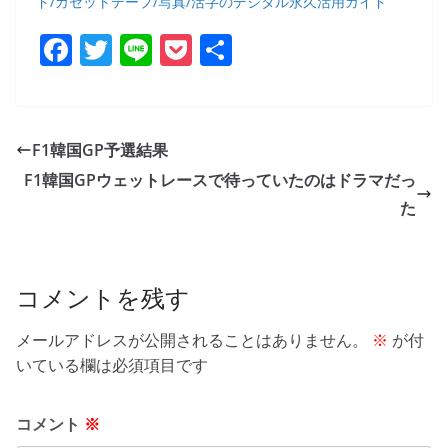
ド/カセットテープ/写真/活字のデジタル永久活用ガイド
F
T
Li
P
共
a
w
n
o
有
c
itt
e
ck
e
er
et
F1韓国GP予選結果
b
F1韓国GPウェットレースで待っていたのはドラマだっ
o
た
o
k
コメントを残す
メールアドレスが公開されることはありません。
※
が付
いている欄は必須項目です
コメント
※