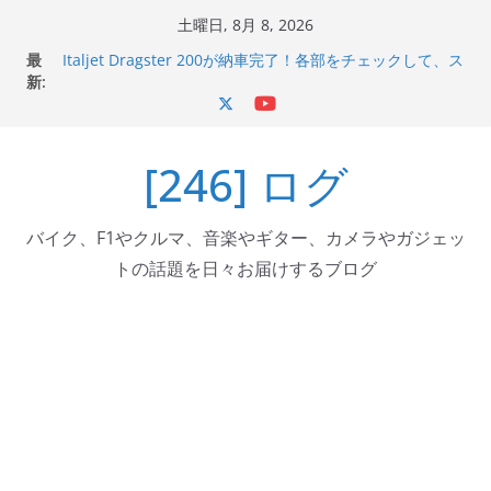
コ
土曜日, 8月 8, 2026
ン
最
Italjet Dragster 200が納車完了！各部をチェックして、ス
テ
新:
マホホルダー付けて、ガラスコーティング行って来た
Jeff Beck 逝去
ン
Ken Block 逝去
ツ
岩手県奥州市へのふるさと納税で KGR HARMONY 南部鉄
[246] ログ
へ
器エフェクターが返礼品でもらえる！
Italjet Dragster 200のフロントISSサスの動きが判ったら
ス
コーナリングが楽しくなった
キ
バイク、F1やクルマ、音楽やギター、カメラやガジェッ
ッ
トの話題を日々お届けするブログ
プ