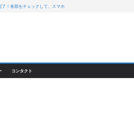
200が納車完了！各部をチェックして、スマホ
ーティング行って来た
 KGR HARMONY 南部鉄器エ
える！
00のフロントISSサスの動きが判ったらコーナ
ー
コンタクト