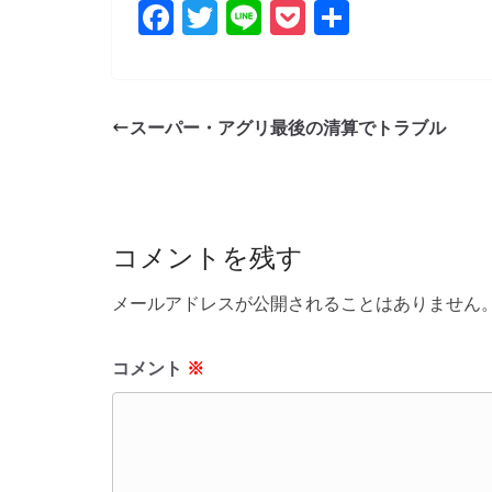
F
T
Li
P
共
a
w
n
o
有
c
itt
e
ck
e
er
et
スーパー・アグリ最後の清算でトラブル
b
o
o
コメントを残す
k
メールアドレスが公開されることはありません
コメント
※