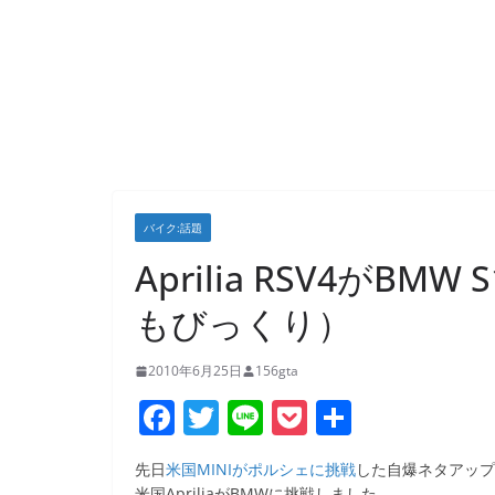
バイク:話題
Aprilia RSV4がB
もびっくり）
2010年6月25日
156gta
F
T
Li
P
共
a
w
n
o
有
先日
米国MINIがポルシェに挑戦
した自爆ネタアップ
c
itt
e
ck
米国ApriliaがBMWに挑戦しました。