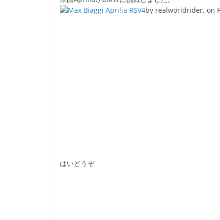
e
er
et
by realworldrider, on F
b
o
o
k
はいどうぞ