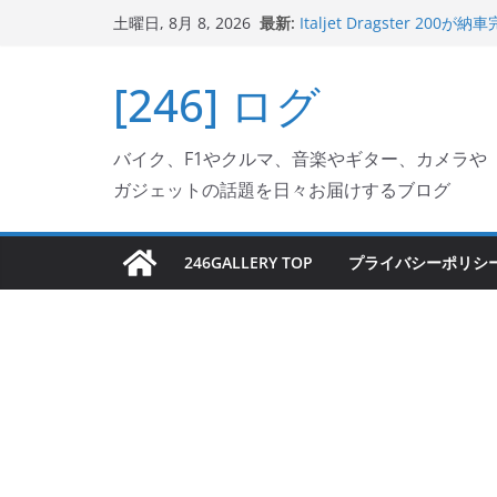
コ
最新:
Italjet Dragster 
土曜日, 8月 8, 2026
ン
ホルダー付けて、ガラスコ
Jeff Beck 逝去
テ
[246] ログ
Ken Block 逝去
ン
岩手県奥州市へのふるさと納税で
フェクターが返礼品でもら
ツ
Italjet Dragster 2
バイク、F1やクルマ、音楽やギター、カメラや
へ
リングが楽しくなった
ガジェットの話題を日々お届けするブログ
ス
キ
ッ
246GALLERY TOP
プライバシーポリシ
プ