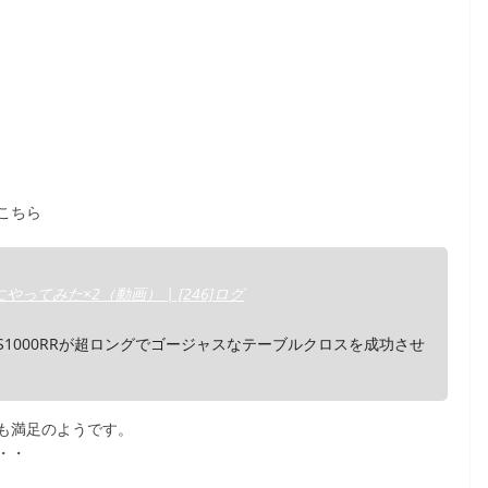
こちら
やってみた×2（動画） | [246]ログ
S1000RRが超ロングでゴージャスなテーブルクロスを成功させ
も満足のようです。
・・