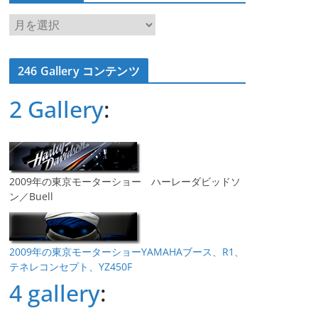
ア
ー
カ
246 Gallery コンテンツ
イ
ブ
2 Gallery
:
2009年の東京モーターショー ハーレーダビッドソ
ン／Buell
2009年の東京モーターショーYAMAHAブース、R1、
テネレコンセプト、YZ450F
4 gallery
: