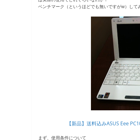
e
er
et
ベンチマーク（というほどでも無いですがw）して
b
o
o
k
【新品】送料込みASUS Eee P
まず、使用条件について