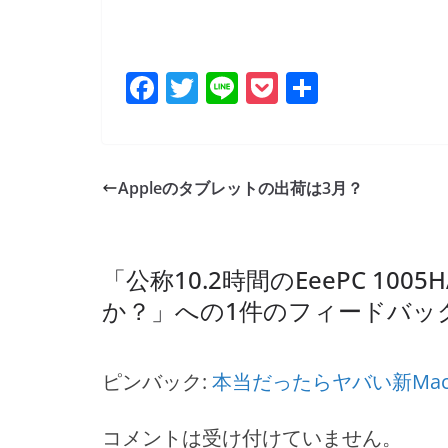
F
T
Li
P
共
a
w
n
o
有
c
itt
e
ck
e
er
et
Appleのタブレットの出荷は3月？
b
o
o
「
公称10.2時間のEeePC 1
k
か？
」への1件のフィードバッ
ピンバック:
本当だったらヤバい新Mac Bo
コメントは受け付けていません。