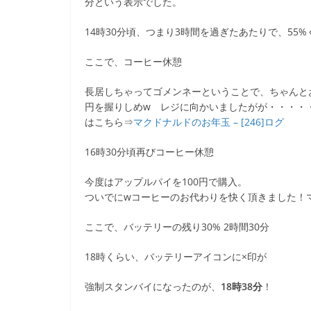
分という表示でした。
14時30分頃、つまり3時間を過ぎたあたりで、55
ここで、コーヒー休憩
長居しちゃってゴメンネーということで、ちゃんと
円を握りしめw レジに向かいましたがが・・・・・
はこちら⇒
マクドナルドのお年玉 – [246]ログ
16時30分頃再びコーヒー休憩
今度はアップルパイを100円で購入。
ついでにwコーヒーのお代わりを快く頂きました！
ここで、バッテリーの残り30% 2時間30分
18時くらい、バッテリーアイコンに×印が
強制スタンバイになったのが、
18時38分
！