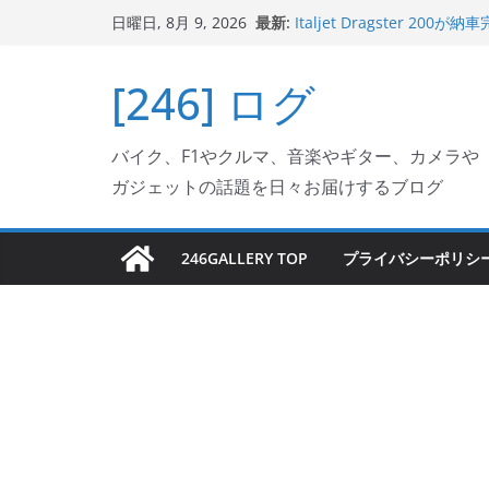
Italjet Dragster 2
コ
最新:
リングが楽しくなった
日曜日, 8月 9, 2026
ン
Italjet Dragster 
ホルダー付けて、ガラスコ
テ
[246] ログ
Jeff Beck 逝去
ン
Ken Block 逝去
岩手県奥州市へのふるさと納税で
ツ
フェクターが返礼品でもら
バイク、F1やクルマ、音楽やギター、カメラや
へ
ガジェットの話題を日々お届けするブログ
ス
キ
ッ
246GALLERY TOP
プライバシーポリシ
プ