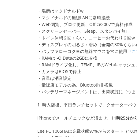
・場所はマクドナルドw
・マクドナルドの無線LANに常時接続
・Web閲覧、ブログ更新、Office2007で資料作成
・スクリーンセーバー、Sleep、スタンバイ無し
・トイレ休憩２回くらい、コーヒーお代わり２回w（
・ディスプレイの明るさ：暗め（全開の30%くらい
・バッファローコクヨの無線マウスを常に使用
⇒こ
・RAMはI-O Dataの2GBに交換
・RAMドライブ化し、TEMP、IEのWebキャッシュ
・カメラはBIOSで停止
・音量は消音設定
・量販店モデルの為、Bluetooth非搭載
・バッテリーマネージメントは、出荷状態に（つま
11時入店後、平日ランチセットで、クオーターパ
iPhoneでメールチェックなど済ませ、
11時25分か
Eee PC 1005HAは充電状態97%からスタート