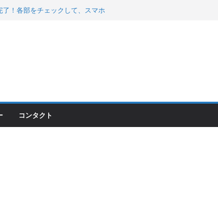
00のフロントISSサスの動きが判ったらコーナ
200が納車完了！各部をチェックして、スマホ
ーティング行って来た
 KGR HARMONY 南部鉄器エ
える！
ー
コンタクト