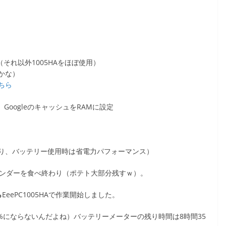
それ以外1005HAをほぼ使用）
かな）
ちら
、GoogleのキャッシュをRAMに設定
り、バッテリー使用時は省電力パフォーマンス）
ウンダーを食べ終わり（ポテト大部分残すｗ）。
ら
EeePC1005HAで作業開始しました。
（100%にならないんだよね）バッテリーメーターの残り時間は8時間35