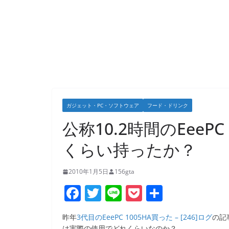
ガジェット・PC・ソフトウェア
フード・ドリンク
公称10.2時間のEeeP
くらい持ったか？
2010年1月5日
156gta
F
T
Li
P
共
a
w
n
o
有
昨年
3代目のEeePC 1005HA買った – [246]ログ
の記
c
itt
e
ck
は実際の使用でどれくらいなのか？