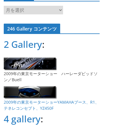
ア
ー
カ
246 Gallery コンテンツ
イ
ブ
2 Gallery
:
2009年の東京モーターショー ハーレーダビッドソ
ン／Buell
2009年の東京モーターショーYAMAHAブース、R1、
テネレコンセプト、YZ450F
4 gallery
: