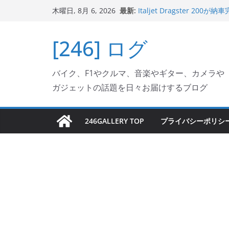
コ
最新:
Italjet Dragster 
木曜日, 8月 6, 2026
ン
ホルダー付けて、ガラスコ
Jeff Beck 逝去
テ
[246] ログ
Ken Block 逝去
ン
岩手県奥州市へのふるさと納税で
フェクターが返礼品でもら
ツ
Italjet Dragster 2
バイク、F1やクルマ、音楽やギター、カメラや
へ
リングが楽しくなった
ガジェットの話題を日々お届けするブログ
ス
キ
ッ
246GALLERY TOP
プライバシーポリシ
プ