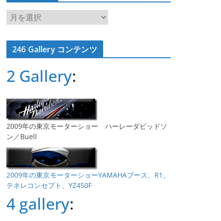
ア
ー
カ
246 Gallery コンテンツ
イ
ブ
2 Gallery
:
2009年の東京モーターショー ハーレーダビッドソ
ン／Buell
2009年の東京モーターショーYAMAHAブース、R1、
テネレコンセプト、YZ450F
4 gallery
: