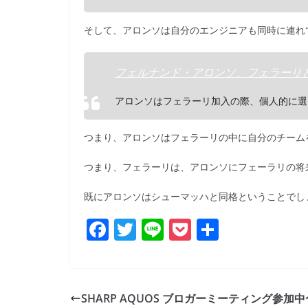
そして、アロンソは自分のエンジニアも同時に連れ
フェルナンド・アロンソ、フェラーリとの契約は
アロンソはフェラーリ加入の際、個人的に選
つまり、アロンソはフェラーリの中に自分のチーム
つまり、フェラーリは、アロンソにフェーラリの将
既にアロンソはシューマッハと同格ということでし
F
T
Li
P
共
a
w
n
o
有
c
itt
e
ck
e
er
et
SHARP AQUOS ブロガーミーティング参加中