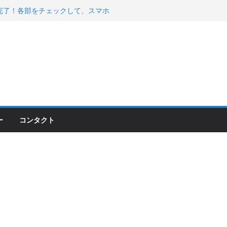
200が納車完了！各部をチェックして、スマホ
ーティング行って来た
 KGR HARMONY 南部鉄器エ
える！
00のフロントISSサスの動きが判ったらコーナ
ー
コンタクト