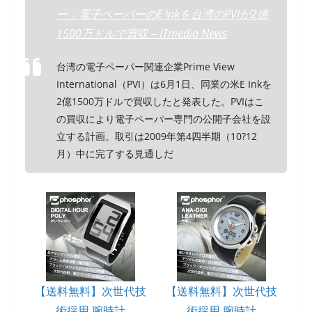
ー：電子ペーパーのE Inkを台湾のPVIが2億
1500万ドルで買収 – ITmedia News
台湾の電子ペーパー関連企業Prime View
International（PVI）は6月1日、同業の米E Inkを
2億1500万ドルで買収したと発表した。PVIはこ
の買収により電子ペーパー専門の公開子会社を設
立する計画。取引は2009年第4四半期（10?12
月）中に完了する見通しだ
【送料無料】次世代技
【送料無料】次世代技
術採用 腕時計
術採用 腕時計