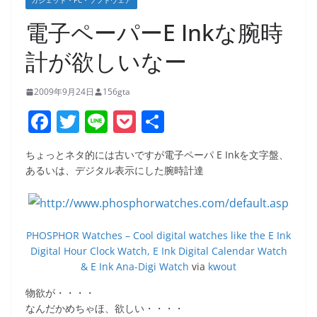
ガジェット・PC・ソフトウェア
電子ペーパーE Inkな腕時
計が欲しいなー
2009年9月24日
156gta
F
T
Li
P
共
a
w
n
o
有
ちょっとネタ的には古いですが電子ペーパ E Inkを文字盤、
c
itt
e
ck
あるいは、デジタル表示にした腕時計達
e
er
et
b
o
PHOSPHOR Watches – Cool digital watches like the E Ink
o
Digital Hour Clock Watch, E Ink Digital Calendar Watch
& E Ink Ana-Digi Watch
via
kwout
k
物欲が・・・・
なんだかめちゃほ、欲しい・・・・