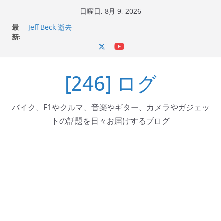
コ
日曜日, 8月 9, 2026
ン
最
Jeff Beck 逝去
テ
新:
Ken Block 逝去
岩手県奥州市へのふるさと納税で KGR HARMONY 南部鉄
ン
器エフェクターが返礼品でもらえる！
ツ
Italjet Dragster 200のフロントISSサスの動きが判ったら
[246] ログ
へ
コーナリングが楽しくなった
Italjet Dragster 200が納車完了！各部をチェックして、ス
ス
マホホルダー付けて、ガラスコーティング行って来た
キ
バイク、F1やクルマ、音楽やギター、カメラやガジェッ
ッ
トの話題を日々お届けするブログ
プ