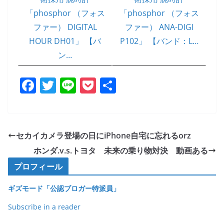
「phosphor （フォス
「phosphor （フォス
ファー） DIGITAL
ファー） ANA-DIGI
HOUR DH01」 【バ
P102」 【バンド：L…
ン…
F
T
Li
P
共
a
w
n
o
有
c
itt
e
ck
e
er
et
セカイカメラ登場の日にiPhone自宅に忘れるorz
b
ホンダ.v.s.トヨタ 未来の乗り物対決 動画ある
o
プロフィール
o
ギズモード「公認ブロガー特派員」
k
Subscribe in a reader