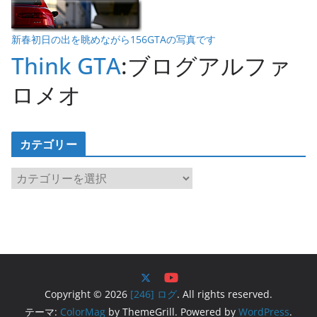
新春初日の出を眺めながら156GTAの写真です
Think GTA
:ブログアルファ
ロメオ
カテゴリー
カ
テ
ゴ
リ
ー
Copyright © 2026
[246] ログ
. All rights reserved.
テーマ:
ColorMag
by ThemeGrill. Powered by
WordPress
.