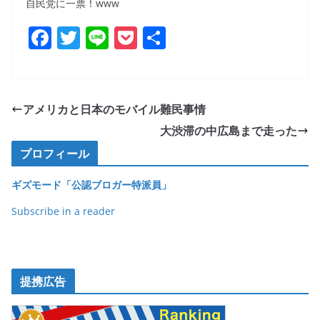
自民党に一票！www
F
T
Li
P
共
a
w
n
o
有
c
itt
e
ck
e
er
et
アメリカと日本のモバイル難民事情
b
大渋滞の中広島まで走った
o
プロフィール
o
ギズモード「公認ブロガー特派員」
k
Subscribe in a reader
提携広告