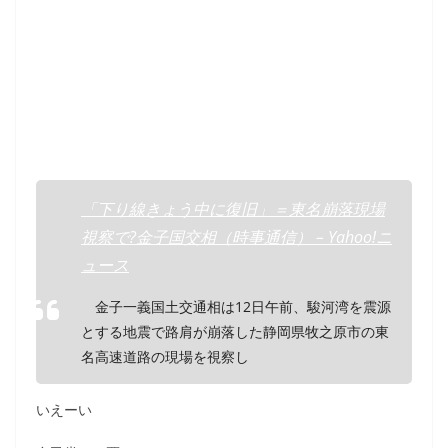
「下り線きょう中に復旧」＝東名崩落現場
視察で?金子国交相（時事通信） – Yahoo!ニ
ュース
金子一義国土交通相は12日午前、駿河湾を震源
とする地震で路肩が崩落した静岡県牧之原市の東
名高速道路の現場を視察し
いえーい