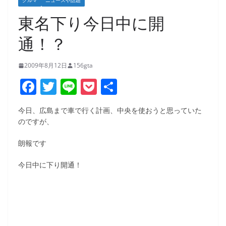
クルマ
ニュースや話題
東名下り今日中に開
通！？
2009年8月12日
156gta
F
T
Li
P
共
a
w
n
o
有
今日、広島まで車で行く計画、中央を使おうと思っていた
c
itt
e
ck
のですが、
e
er
et
朗報です
b
o
今日中に下り開通！
o
k