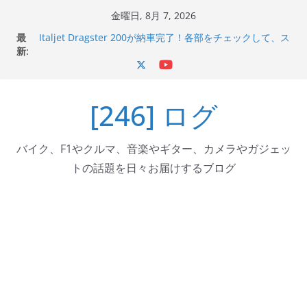
コ
金曜日, 8月 7, 2026
ン
最
Italjet Dragster 200が納車完了！各部をチェックして、ス
テ
新:
マホホルダー付けて、ガラスコーティング行って来た
Jeff Beck 逝去
ン
Ken Block 逝去
ツ
岩手県奥州市へのふるさと納税で KGR HARMONY 南部鉄
[246] ログ
へ
器エフェクターが返礼品でもらえる！
Italjet Dragster 200のフロントISSサスの動きが判ったら
ス
コーナリングが楽しくなった
キ
バイク、F1やクルマ、音楽やギター、カメラやガジェッ
ッ
トの話題を日々お届けするブログ
プ