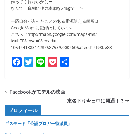
作ってくれないかなー
なんて、真剣に他力本願な246gでした
一応自分が入ったことのある電源使える箇所は
GoogleMapsに記録はしています
こちら⇒http://maps.google.com/maps/ms?
ie=UTF&msa=0&msid=
105444138314287587559.0004606a2ecd14f93be83
F
T
Li
P
共
a
w
n
o
有
c
itt
e
ck
e
er
et
Facebookがモデルの映画
b
東名下り今日中に開通！？
o
プロフィール
o
ギズモード「公認ブロガー特派員」
k