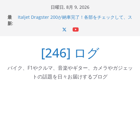
コ
日曜日, 8月 9, 2026
ン
最
Italjet Dragster 200が納車完了！各部をチェックして、ス
テ
新:
マホホルダー付けて、ガラスコーティング行って来た
Jeff Beck 逝去
ン
Ken Block 逝去
ツ
岩手県奥州市へのふるさと納税で KGR HARMONY 南部鉄
[246] ログ
へ
器エフェクターが返礼品でもらえる！
Italjet Dragster 200のフロントISSサスの動きが判ったら
ス
コーナリングが楽しくなった
キ
バイク、F1やクルマ、音楽やギター、カメラやガジェッ
ッ
トの話題を日々お届けするブログ
プ