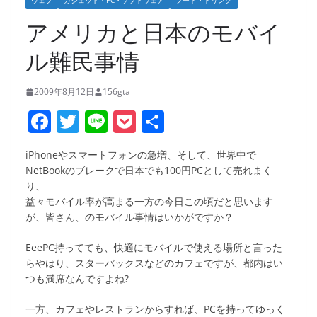
ウェブ
ガジェット・PC・ソフトウェア
フード・ドリンク
アメリカと日本のモバイ
ル難民事情
2009年8月12日
156gta
F
T
Li
P
共
a
w
n
o
有
iPhoneやスマートフォンの急増、そして、世界中で
c
itt
e
ck
NetBookのブレークで日本でも100円PCとして売れまく
e
er
et
り、
益々モバイル率が高まる一方の今日この頃だと思います
b
が、皆さん、のモバイル事情はいかがですか？
o
EeePC持ってても、快適にモバイルで使える場所と言った
o
らやはり、スターバックスなどのカフェですが、都内はい
k
つも満席なんですよね?
一方、カフェやレストランからすれば、PCを持ってゆっく