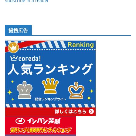
Subscribe in a reader
提携広告