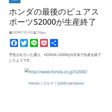
クルマ
ホンダの最後のピュアス
ポーツS2000が生産終了
2009年7月10日
156gta
F
T
Li
P
共
a
w
n
o
有
予告されていた通り、HONDA S2000が6月末で生産を終了
c
itt
e
ck
したようです。
e
er
et
b
o
Honda｜クルマ｜S2000
via
kwout
o
k