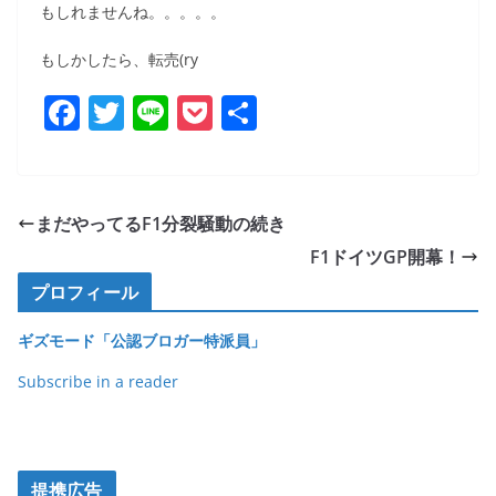
もしれませんね。。。。。
もしかしたら、転売(ry
F
T
Li
P
共
a
w
n
o
有
c
itt
e
ck
e
er
et
まだやってるF1分裂騒動の続き
b
F1ドイツGP開幕！
o
プロフィール
o
ギズモード「公認ブロガー特派員」
k
Subscribe in a reader
提携広告