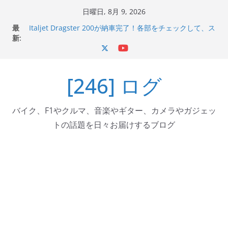
コ
日曜日, 8月 9, 2026
ン
最
Italjet Dragster 200が納車完了！各部をチェックして、ス
テ
新:
マホホルダー付けて、ガラスコーティング行って来た
Jeff Beck 逝去
ン
Ken Block 逝去
ツ
岩手県奥州市へのふるさと納税で KGR HARMONY 南部鉄
[246] ログ
へ
器エフェクターが返礼品でもらえる！
Italjet Dragster 200のフロントISSサスの動きが判ったら
ス
コーナリングが楽しくなった
キ
バイク、F1やクルマ、音楽やギター、カメラやガジェッ
ッ
トの話題を日々お届けするブログ
プ