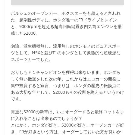
ポルシェのオープンカー、ボクスターをも越えると言われ
た、超剛性ボディに、ホンダ唯一のFRドライブとレイン
と、9000rpmを超える超高回転縦置き四気筒エンジンを搭
載したS2000。
勿論、派生機種無し、流用無しのホンモノのピュアスポー
ツとして、NSXと並びF1のホンダとして象徴的な超硬派な
スポーツカーでした。
おりしもＦ１チャンピオンを獲得出来ないまま、ホンダら
しく無い撤退をした次の年、これからはエコカーの開発に
集中投資すると宣言、つまりは、ホンダの歴史の転換点に
ある大切な年として、S2000もその役割を終えるというわけ
です。
貴重なS2000の新車は、いまオーダーすると最終ロットを手
に入れることは出来るのでしょうか？
とにかく、ホンダが好き、S2000が好き、オープンカーが好
き、FRが好きという方は、オーダーしておいた方が良いか