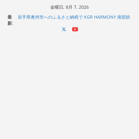
コ
金曜日, 8月 7, 2026
Ken Block 逝去
ン
最
岩手県奥州市へのふるさと納税で KGR HARMONY 南部鉄
テ
新:
器エフェクターが返礼品でもらえる！
ン
Italjet Dragster 200のフロントISSサスの動きが判ったら
コーナリングが楽しくなった
ツ
Italjet Dragster 200が納車完了！各部をチェックして、ス
へ
マホホルダー付けて、ガラスコーティング行って来た
Jeff Beck 逝去
ス
キ
ッ
プ