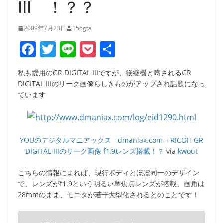
III ！？？
2009年7月23日
156gta
F
T
Li
P
共
a
w
n
o
有
私も愛用のGR DIGITAL IIIですが、後継機と噂されるGR
c
itt
e
ck
DIGITAL IIIのリーク画像らしきものがアップされ話題になっ
e
er
et
ています
b
o
o
YOUのデジタルマニアックス dmaniax.com – RICOH GR
DIGITAL IIIのリーク画像 f1.9レンズ搭載！？
via
kwout
k
こちらの情報によれば、現行ボディとほぼ同一のデザイン
で、レンズがf1.9という明るい単焦点レンズが搭載、画角は
28mmのまま、モニタが若干大型化されるとのことです！