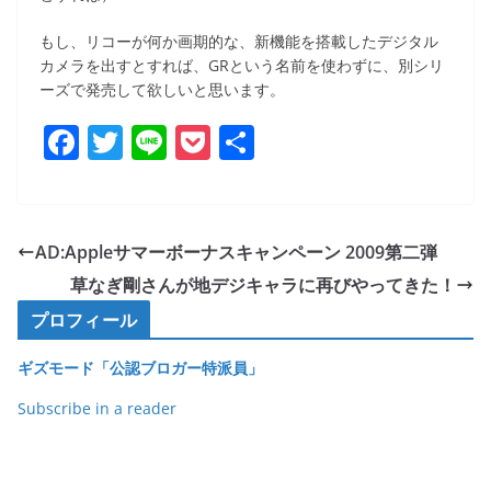
もし、リコーが何か画期的な、新機能を搭載したデジタル
カメラを出すとすれば、GRという名前を使わずに、別シリ
ーズで発売して欲しいと思います。
F
T
Li
P
共
a
w
n
o
有
c
itt
e
ck
e
er
et
AD:Appleサマーボーナスキャンペーン 2009第二弾
b
草なぎ剛さんが地デジキャラに再びやってきた！
o
プロフィール
o
ギズモード「公認ブロガー特派員」
k
Subscribe in a reader