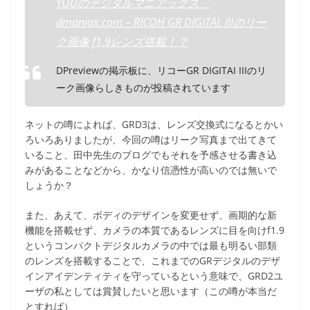
YOUのデジタルマニアックス
dmaniax.com – RICOH GR DIGITAL IIIのリー
ク画像 f1.9レンズ搭載！？
DPreviewの掲示板に、リコーGR DIGITAI IIIのリ
ーク画像らしきものが投稿されています
ネットの噂によれば、GRD3は、レンズ交換式になるとかい
ろいろありましたが、今回の噂はリーク写真まで出てきて
いること、田中先生のブログでもそれを予感させる書き込
みがあることなどから、かなり信憑性が高いのでは無いで
しょうか？
また、あえて、ボディのデザインを変更せず、画期的な新
機能を搭載せず、カメラの本質であるレンズに目を向けf1.9
というコンパクトデジタルカメラの中では最も明るい部類
のレンズを搭載することで、これまでのGRデジタルのデザ
インアイデンティティを守っているという意味で、GRD2ユ
ーザの私としては賞賛したいと思います（この噂が本当だ
とすれば）