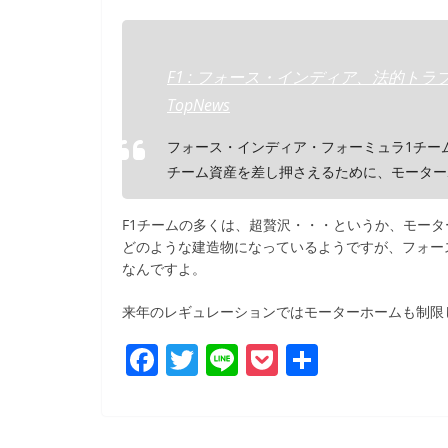
F1 : フォース・インディア、法的トラブル
TopNews
フォース・インディア・フォーミュラ1チー
チーム資産を差し押さえるために、モーター
F1チームの多くは、超贅沢・・・というか、モー
どのような建造物になっているようですが、フォー
なんですよ。
来年のレギュレーションではモーターホームも制限し
F
T
Li
P
共
a
w
n
o
有
c
itt
e
ck