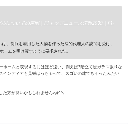
についての声明 | F1トップニュース速報2009 | F1-
ムは、制服を着用した人物を伴った法的代理人の訪問を受け、
ホームを明け渡すように要求された。
ターホームと表現するにはほど遠い、例えば3階立て総ガラス張りな
スインディアも見栄はっちゃって、スゴいの建てちゃったみたい
た方が良いかもしれませんね(^^;