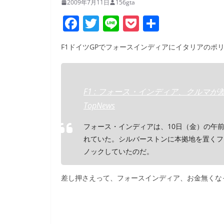
2009年7月11日
156gta
F
T
Li
P
共
a
w
n
o
有
F1ドイツGPでフォースインディアにイタリアのポ
c
itt
e
ck
e
er
et
b
F1 : フォース・インディア、クルマが差し
o
TopNews
o
フォース・インディアは、10日（金）の午
k
れていた。シルバーストンに本拠地を置くフ
ノックしていたのだ。
差し押さえって、フォースインディア、お金無くな