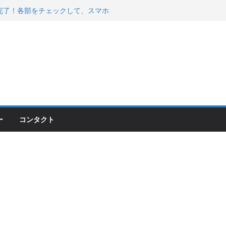
200が納車完了！各部をチェックして、スマホ
ーティング行って来た
 KGR HARMONY 南部鉄器エ
える！
00のフロントISSサスの動きが判ったらコーナ
ー
コンタクト