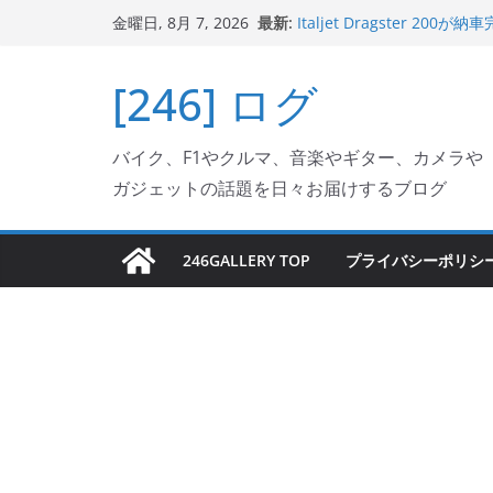
コ
最新:
Italjet Dragster 
金曜日, 8月 7, 2026
ン
ホルダー付けて、ガラスコ
Jeff Beck 逝去
テ
[246] ログ
Ken Block 逝去
ン
岩手県奥州市へのふるさと納税で
フェクターが返礼品でもら
ツ
Italjet Dragster 2
バイク、F1やクルマ、音楽やギター、カメラや
へ
リングが楽しくなった
ガジェットの話題を日々お届けするブログ
ス
キ
ッ
246GALLERY TOP
プライバシーポリシ
プ