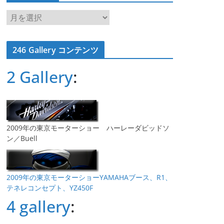
ア
ー
カ
246 Gallery コンテンツ
イ
ブ
2 Gallery
:
2009年の東京モーターショー ハーレーダビッドソ
ン／Buell
2009年の東京モーターショーYAMAHAブース、R1、
テネレコンセプト、YZ450F
4 gallery
: