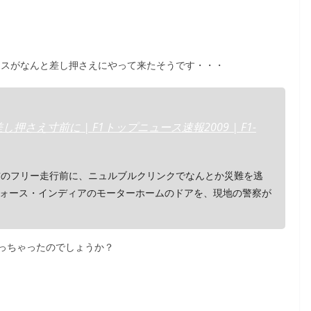
リスがなんと差し押さえにやって来たそうです・・・
押さえ寸前に | F1トップニュース速報2009 | F1-
前のフリー走行前に、ニュルブルクリンクでなんとか災難を逃
ォース・インディアのモーターホームのドアを、現地の警察が
っちゃったのでしょうか？