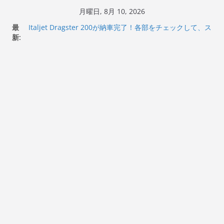
コ
月曜日, 8月 10, 2026
ン
最
Italjet Dragster 200が納車完了！各部をチェックして、ス
テ
新:
マホホルダー付けて、ガラスコーティング行って来た
Jeff Beck 逝去
ン
Ken Block 逝去
ツ
岩手県奥州市へのふるさと納税で KGR HARMONY 南部鉄
へ
器エフェクターが返礼品でもらえる！
Italjet Dragster 200のフロントISSサスの動きが判ったら
ス
コーナリングが楽しくなった
キ
ッ
プ