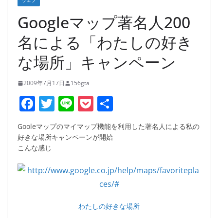
ウェブ
Googleマップ著名人200
名による「わたしの好き
な場所」キャンペーン
2009年7月17日
156gta
F
T
Li
P
共
a
w
n
o
有
Gooleマップのマイマップ機能を利用した著名人による私の
c
itt
e
ck
好きな場所キャンペーンが開始
e
er
et
こんな感じ
b
o
o
わたしの好きな場所
k