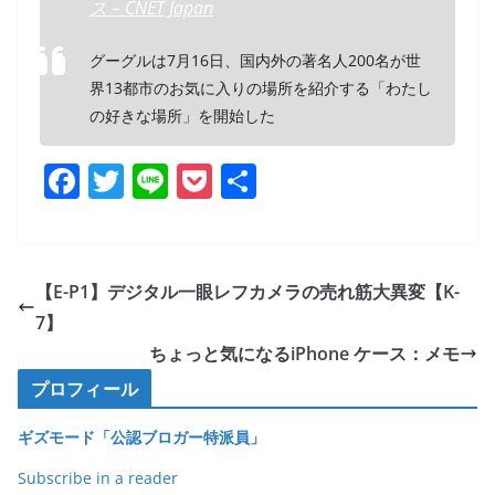
ス – CNET Japan
グーグルは7月16日、国内外の著名人200名が世
界13都市のお気に入りの場所を紹介する「わたし
の好きな場所」を開始した
F
T
Li
P
共
a
w
n
o
有
c
itt
e
ck
e
er
et
【E-P1】デジタル一眼レフカメラの売れ筋大異変【K-
b
7】
o
ちょっと気になるiPhone ケース：メモ
o
プロフィール
k
ギズモード「公認ブロガー特派員」
Subscribe in a reader