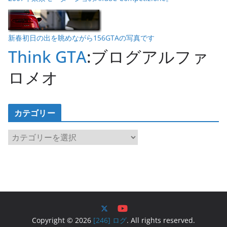
新春初日の出を眺めながら156GTAの写真です
Think GTA
:ブログアルファ
ロメオ
カテゴリー
カ
テ
ゴ
リ
ー
Copyright © 2026
[246] ログ
. All rights reserved.