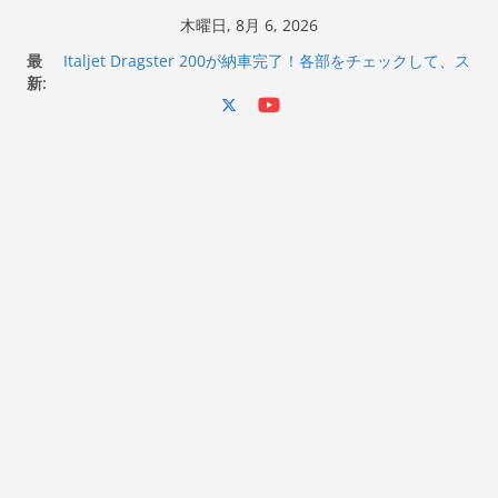
コ
木曜日, 8月 6, 2026
ン
最
Italjet Dragster 200が納車完了！各部をチェックして、ス
テ
新:
マホホルダー付けて、ガラスコーティング行って来た
Jeff Beck 逝去
ン
Ken Block 逝去
ツ
岩手県奥州市へのふるさと納税で KGR HARMONY 南部鉄
へ
器エフェクターが返礼品でもらえる！
Italjet Dragster 200のフロントISSサスの動きが判ったら
ス
コーナリングが楽しくなった
キ
ッ
プ