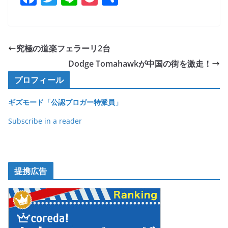
a
w
n
o
有
c
itt
e
ck
e
er
et
究極の道楽フェラーリ2台
b
Dodge Tomahawkが中国の街を激走！
o
プロフィール
o
ギズモード「公認ブロガー特派員」
k
Subscribe in a reader
提携広告