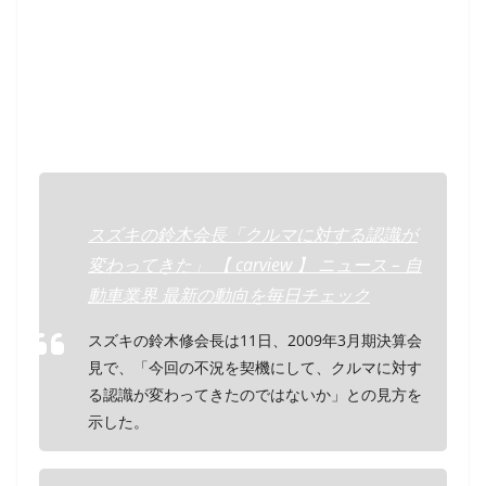
スズキの鈴木会長「クルマに対する認識が
変わってきた」 【 carview 】 ニュース – 自
動車業界 最新の動向を毎日チェック
スズキの鈴木修会長は11日、2009年3月期決算会
見で、「今回の不況を契機にして、クルマに対す
る認識が変わってきたのではないか」との見方を
示した。