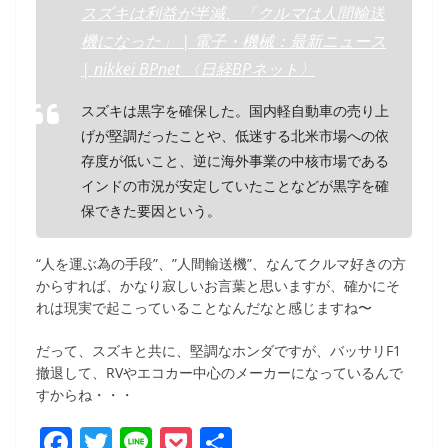
スズキは利益が半減、「クルマは人間輸送
機になった」 | 電子・機械：最新ニュース
| nikkei BPnet 〈日経BPネット〉
スズキは黒字を確保した。国内軽自動車の売り上
げが堅調だったことや、低迷する北米市場への依
存度が低いこと、逆に海外事業の中核市場である
インドの市況が安定していたことなどが黒字を確
保できた要因という。
“人を運ぶ為の手段”、”人間輸送機”、なんてクルマ好きの方
からすれば、かなり寂しいお言葉と思いますが、確かにそ
れは現実で起こっていることなんだなと感じますね〜
だって、スズキと共に、堅調なホンダですが、バッサリF1
撤退して、RVやエコカー中心のメーカーになっているんで
すからね・・・
F
T
Li
P
共