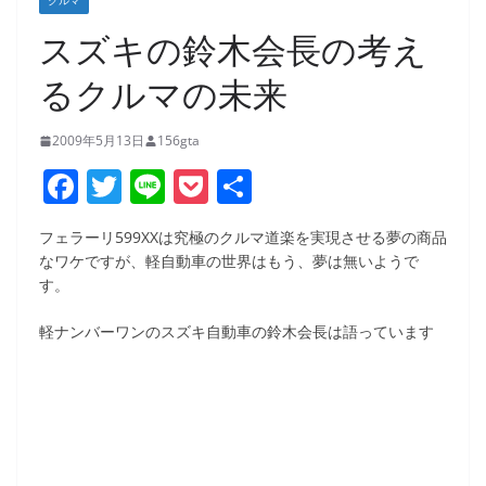
クルマ
スズキの鈴木会長の考え
るクルマの未来
2009年5月13日
156gta
F
T
Li
P
共
a
w
n
o
有
フェラーリ599XXは究極のクルマ道楽を実現させる夢の商品
c
itt
e
ck
なワケですが、軽自動車の世界はもう、夢は無いようで
e
er
et
す。
b
軽ナンバーワンのスズキ自動車の鈴木会長は語っています
o
o
k