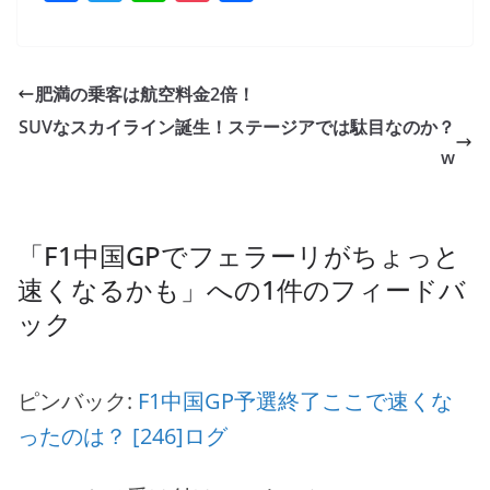
a
w
n
o
有
c
itt
e
ck
e
er
et
肥満の乗客は航空料金2倍！
b
SUVなスカイライン誕生！ステージアでは駄目なのか？
o
w
o
k
「
F1中国GPでフェラーリがちょっと
速くなるかも
」への1件のフィードバ
ック
ピンバック:
F1中国GP予選終了ここで速くな
ったのは？ [246]ログ