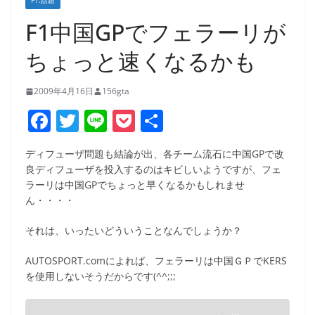
F1:話題
F1中国GPでフェラーリが
ちょっと速くなるかも
2009年4月16日
156gta
F
T
Li
P
共
a
w
n
o
有
ディフューザ問題も結論が出、各チーム流石に中国GPで改
c
itt
e
ck
良ディフューザを投入するのはキビしいようですが、フェ
e
er
et
ラーリは中国GPでちょっと早くなるかもしれませ
ん・・・・
b
o
それは、いったいどういうことなんでしょうか？
o
AUTOSPORT.comによれば、フェラーリは中国ＧＰでKERS
k
を使用しないそうだからです(^^;;;