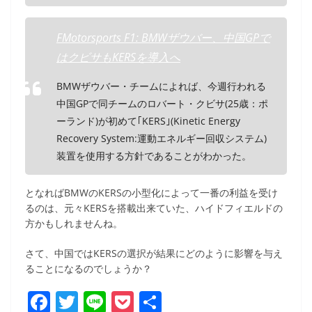
FMotorsports F1: BMWザウバー、中国GPで
はクビサもKERSを導入へ
BMWザウバー・チームによれば、今週行われる
中国GPで同チームのロバート・クビサ(25歳：ポ
ーランド)が初めて｢KERS｣(Kinetic Energy
Recovery System:運動エネルギー回収システム)
装置を使用する方針であることがわかった。
となればBMWのKERSの小型化によって一番の利益を受け
るのは、元々KERSを搭載出来ていた、ハイドフィエルドの
方かもしれませんね。
さて、中国ではKERSの選択が結果にどのように影響を与え
ることになるのでしょうか？
F
T
Li
P
共