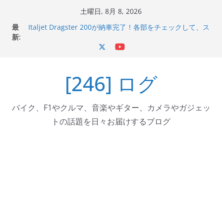
コ
土曜日, 8月 8, 2026
ン
最
Italjet Dragster 200が納車完了！各部をチェックして、ス
テ
新:
マホホルダー付けて、ガラスコーティング行って来た
Jeff Beck 逝去
ン
Ken Block 逝去
ツ
岩手県奥州市へのふるさと納税で KGR HARMONY 南部鉄
[246] ログ
へ
器エフェクターが返礼品でもらえる！
Italjet Dragster 200のフロントISSサスの動きが判ったら
ス
コーナリングが楽しくなった
キ
バイク、F1やクルマ、音楽やギター、カメラやガジェッ
ッ
トの話題を日々お届けするブログ
プ