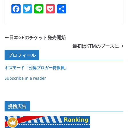
F
T
Li
P
共
a
w
n
o
有
c
itt
e
ck
e
er
et
日本GPのチケット発売開始
b
最初はKTMのブースに
o
プロフィール
o
ギズモード「公認ブロガー特派員」
k
Subscribe in a reader
提携広告