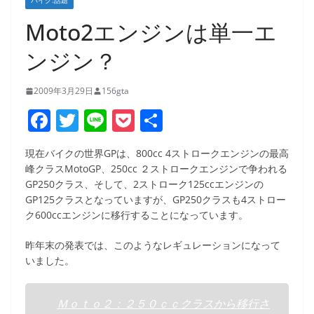
バイク:話題
Moto2エンジンは単一エ
ンジン？
2009年3月29日
156gta
F
T
Li
P
共
a
w
n
o
有
現在バイクの世界GPは、800cc 4ストロークエンジンの最高
c
itt
e
ck
峰クラスMotoGP、250cc ２ストロークエンジンで争われる
e
er
et
GP250クラス、そして、2ストローク125ccエンジンの
GP125クラスとなっていますが、GP250クラスも4ストロー
b
ク600ccエンジンに移行することになっています。
o
昨年末の発表では、このようなレギュレーションになって
o
いました。
k
Ｍｏｔｏ２：２５０ｃｃクラスから移行さ