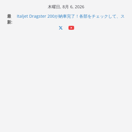
コ
木曜日, 8月 6, 2026
ン
最
Italjet Dragster 200が納車完了！各部をチェックして、ス
テ
新:
マホホルダー付けて、ガラスコーティング行って来た
Jeff Beck 逝去
ン
Ken Block 逝去
ツ
岩手県奥州市へのふるさと納税で KGR HARMONY 南部鉄
へ
器エフェクターが返礼品でもらえる！
Italjet Dragster 200のフロントISSサスの動きが判ったら
ス
コーナリングが楽しくなった
キ
ッ
プ