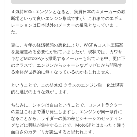
４気筒600ccエンジンとなると、実質日本の４メーカーの独
断場といって良いエンジン形式ですが、これまでのエギュ
レーションは日本以外のメーカーの反発となっていまし
た。
更に、今年の経済状態の悪化により、WGPもコスト圧縮案
を急遽進める必要性が出ていましたが、現状では、カワサ
キなどMotoGPから撤退するメーカーも出ている中、更に下
のクラスで、エンジンからシャーシなどッゼロから開発す
る余裕が世界的に無くなっているのかもしれません。
ということで、このMoto2 クラスのエンジン単一化は現実
的な選択のような気がします。
ちなみに、シャシは自由ということで、コンストラクター
の差はこれまで通り発生しますし、エンジンが同一条件に
なることから、ライダーの腕の差とシャーシのセッティン
グなどに興味が集中することで、MotoGPとはまったく違う
面白さのカテゴリが誕生すると思われます。