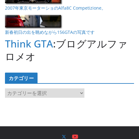
2007年東京モーターショのAlfa8C Competizione。
新春初日の出を眺めながら156GTAの写真です
Think GTA
:ブログアルファ
ロメオ
カテゴリー
カ
テ
ゴ
リ
ー