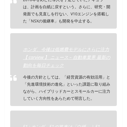
は、計画を白紙に戻すという。さらに、研究・開
発面でも見直しを行ない、V10エンジンを搭載し
た「NSXの後継車」も開発を中止する。
ホンダ、今後は低燃費モデルにさらに注力
【 carview 】 ニュース – 自動車業界 最新の
動向を毎日チェック
今後の方針としては、「経営資源の有効活用」と
「先進環境技術の進化」といった課題に取り組み
ながら、ハイブリッドカーとスモールカーに注力
していく方向性をあらためて明言した。
F1 : ホンダ、F1の将来は「白紙」 | F1