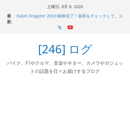
コ
土曜日, 8月 8, 2026
Italjet Dragster 200のフロントISSサスの動きが判ったら
ン
最
コーナリングが楽しくなった
テ
新:
Italjet Dragster 200が納車完了！各部をチェックして、ス
ン
マホホルダー付けて、ガラスコーティング行って来た
Jeff Beck 逝去
ツ
Ken Block 逝去
[246] ログ
へ
岩手県奥州市へのふるさと納税で KGR HARMONY 南部鉄
器エフェクターが返礼品でもらえる！
ス
キ
バイク、F1やクルマ、音楽やギター、カメラやガジェッ
ッ
トの話題を日々お届けするブログ
プ