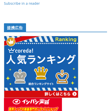
Subscribe in a reader
提携広告