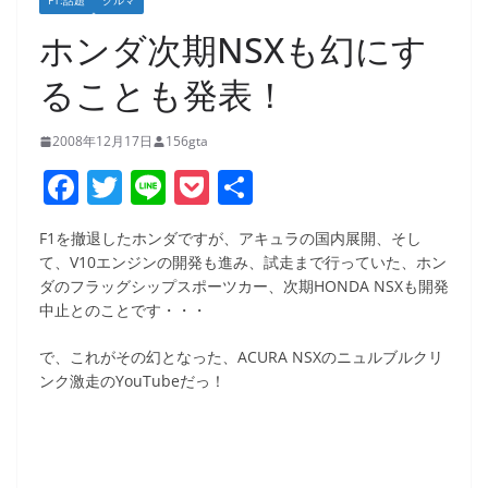
F1:話題
クルマ
ホンダ次期NSXも幻にす
ることも発表！
2008年12月17日
156gta
F
T
Li
P
共
a
w
n
o
有
F1を撤退したホンダですが、アキュラの国内展開、そし
c
itt
e
ck
て、V10エンジンの開発も進み、試走まで行っていた、ホン
e
er
et
ダのフラッグシップスポーツカー、次期HONDA NSXも開発
中止とのことです・・・
b
o
で、これがその幻となった、ACURA NSXのニュルブルクリ
ンク激走のYouTubeだっ！
o
k