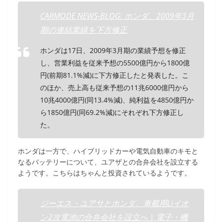
CARMODE NEWS-BLOG: ホンダ、2009年3月
期の連結業績を下方修正
ホンダは17日、2009年3月期の業績予想を修正
し、営業利益を従来予想の5500億円から1800億
円(前期81.1%減)に下方修正したと発表した。こ
のほか、売上高も従来予想の11兆6000億円から
10兆4000億円(同13.4%減)、純利益を4850億円か
ら1850億円(同69.2%減)にそれぞれ下方修正し
た。
ホンダは一方で、ハイブリッドカーや電気自動車のキモと
なるバッテリーについて、ユアザとの合弁会社を設立する
ようです。こちらはちゃんと投資されているようです。
ジーエス・ユアサとホンダ、車載用Liイオ
ン2次電池の合弁会社を設立へ | 電子・機