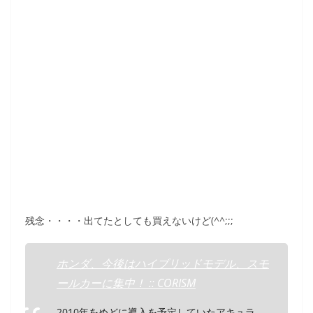
残念・・・・出てたとしても買えないけど(^^;;;
ホンダ、今後はハイブリッドモデル、スモ
ールカーに集中！ :: CORISM
2010年をめどに導入を予定していたアキュラ