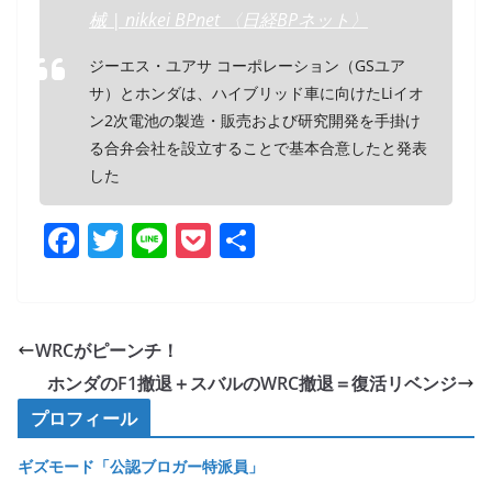
械 | nikkei BPnet 〈日経BPネット〉
ジーエス・ユアサ コーポレーション（GSユア
サ）とホンダは、ハイブリッド車に向けたLiイオ
ン2次電池の製造・販売および研究開発を手掛け
る合弁会社を設立することで基本合意したと発表
した
F
T
Li
P
共
a
w
n
o
有
c
itt
e
ck
e
er
et
WRCがピーンチ！
b
ホンダのF1撤退＋スバルのWRC撤退＝復活リベンジ
o
プロフィール
o
ギズモード「公認ブロガー特派員」
k